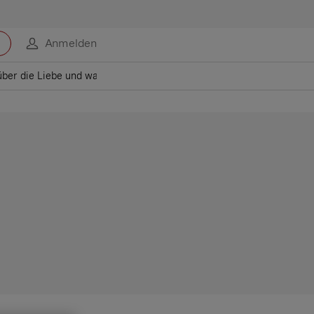
Anmelden
ber die Liebe und warum sie nach drei Jahren oft in die Brüche geh