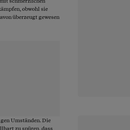
h mit schmerzlichen
kämpfen, obwohl sie
t davon überzeugt gewesen
ligen Umständen. Die
lhart zu spüren, dass