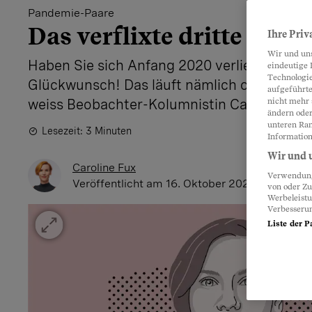
Pandemie-Paare
Das verflixte dritte Jahr
Ihre Priv
Wir und un
Haben Sie sich Anfang 2020 verliebt und 
eindeutige 
Technologie
Glückwunsch! Das läuft nämlich oft nicht s
aufgeführte
weiss Beobachter-Kolumnistin Caroline Fux
nicht mehr 
ändern oder
unteren Ran
Lesezeit: 3 Minuten
Information
Wir und u
Caroline Fux
Verwendung 
Veröffentlicht
am 16. Oktober 2023 - 06:00 U
von oder Zu
Werbeleist
Verbesseru
Liste der P