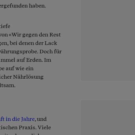
dergefunden haben.
iefe
 von «Wir gegen den Rest
en, bei denen der Lack
ewährungsprobe. Doch für
himmel auf Erden. Im
be auf wie ein
licher Nährlösung
altsam.
ft in die Jahre
, und
ischen Praxis. Viele