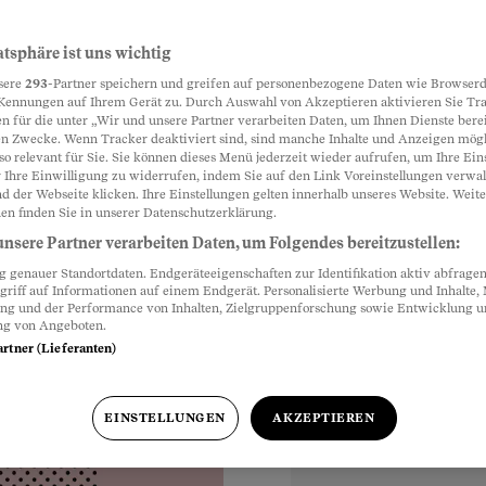
atsphäre ist uns wichtig
Partnerinhalte
sere
293
-Partner speichern und greifen auf personenbezogene Daten wie Browserd
sind noch zusammen?
Kennungen auf Ihrem Gerät zu. Durch Auswahl von Akzeptieren aktivieren Sie Tr
n für die unter „Wir und unsere Partner verarbeiten Daten, um Ihnen Dienste berei
o reibungslos. Warum,
n Zwecke. Wenn Tracker deaktiviert sind, sind manche Inhalte und Anzeigen mög
.
so relevant für Sie. Sie können dieses Menü jederzeit wieder aufrufen, um Ihre Ein
 Ihre Einwilligung zu widerrufen, indem Sie auf den Link Voreinstellungen verwa
d der Webseite klicken. Ihre Einstellungen gelten innerhalb unseres Website. Weite
en finden Sie in unserer Datenschutzerklärung.
nsere Partner verarbeiten Daten, um Folgendes bereitzustellen:
genauer Standortdaten. Endgeräteeigenschaften zur Identifikation aktiv abfragen
hr
griff auf Informationen auf einem Endgerät. Personalisierte Werbung und Inhalte
ung und der Performance von Inhalten, Zielgruppenforschung sowie Entwicklung 
ng von Angeboten.
artner (Lieferanten)
EINSTELLUNGEN
AKZEPTIEREN