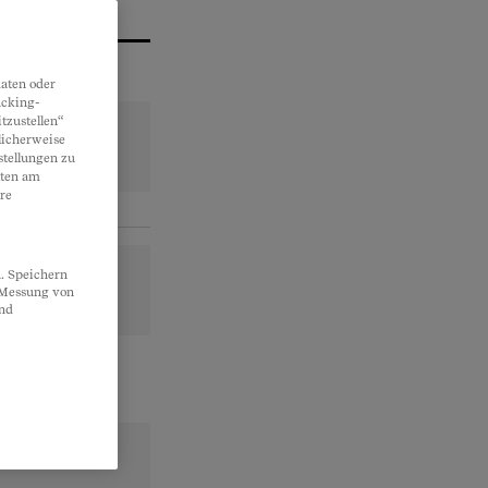
aten oder
acking-
tzustellen“
licherweise
stellungen zu
lten am
re
. Speichern
, Messung von
und