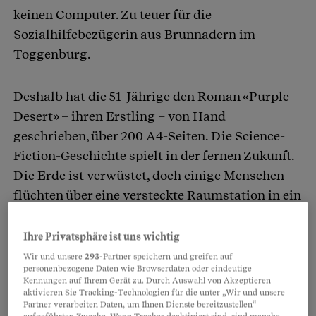
keinen Computer. Zu teuer für die
Sozialhilfebezügerin aus Brunnadern im
Toggenburg.
Deshalb hat die 51-Jährige den Roman «Purple
Desert» – ihren Erstling – von Hand
geschrieben, über 200 A4-Seiten. Die Science-
Fiction-Geschichte spielt in der fernen Zukunft.
Die Erde ist verwüstet, doch einige Menschen
flüchten über eine versteckte Raumstation in ein
neues Universum. Sie erklärt: «Damit die
Details stimmen, habe ich lange recherchiert.»
Ihre Privatsphäre ist uns wichtig
Auf dem Handy.
Wir und unsere
293
-Partner speichern und greifen auf
personenbezogene Daten wie Browserdaten oder eindeutige
Kennungen auf Ihrem Gerät zu. Durch Auswahl von Akzeptieren
aktivieren Sie Tracking-Technologien für die unter „Wir und unsere
Partnerinhalte
Partner verarbeiten Daten, um Ihnen Dienste bereitzustellen“