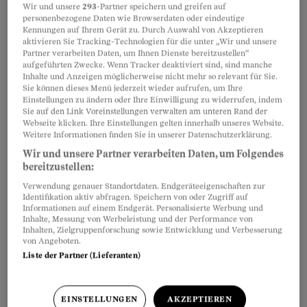
Wer
Kokain
konsumiert, vertilgt im besten Fall
Wir und unsere
293
-Partner speichern und greifen auf
personenbezogene Daten wie Browserdaten oder eindeutige
zugleich Ungeziefer. Zumindest in Biel und
Kennungen auf Ihrem Gerät zu. Durch Auswahl von Akzeptieren
aktivieren Sie Tracking-Technologien für die unter „Wir und unsere
Bern: Ein Viertel der dort untersuchten
Partner verarbeiten Daten, um Ihnen Dienste bereitzustellen“
Kokainproben enthält das Mittel Levamisol, das
aufgeführten Zwecke. Wenn Tracker deaktiviert sind, sind manche
Inhalte und Anzeigen möglicherweise nicht mehr so relevant für Sie.
bei Tieren gegen Fadenwürmer und
Sie können dieses Menü jederzeit wieder aufrufen, um Ihre
Einstellungen zu ändern oder Ihre Einwilligung zu widerrufen, indem
Krätzemilben eingesetzt wird.
Sie auf den Link Voreinstellungen verwalten am unteren Rand der
Webseite klicken. Ihre Einstellungen gelten innerhalb unseres Website.
Weitere Informationen finden Sie in unserer Datenschutzerklärung.
Doch die Konsumentinnen und Konsumenten
Wir und unsere Partner verarbeiten Daten, um Folgendes
kratzt das wenig. Sie reagieren überhaupt
bereitzustellen:
nicht verschnupft, sondern halten Bern tapfer
Verwendung genauer Standortdaten. Endgeräteeigenschaften zur
Identifikation aktiv abfragen. Speichern von oder Zugriff auf
auf Platz 18 der Bestenliste europäischer Städte
Informationen auf einem Endgerät. Personalisierte Werbung und
beim Kokainkonsum. Die Schweiz versnifft
Inhalte, Messung von Werbeleistung und der Performance von
Inhalten, Zielgruppenforschung sowie Entwicklung und Verbesserung
jährlich fünf Tonnen davon, das sind 13,7 Kilo
von Angeboten.
Liste der Partner (Lieferanten)
pro Tag.
EINSTELLUNGEN
AKZEPTIEREN