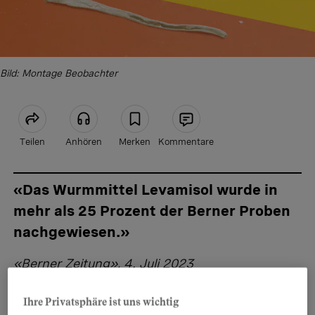
Bild: Montage Beobachter
Teilen
Anhören
Merken
Kommentare
Artikel teilen
«Das Wurmmittel Levamisol wurde in
mehr als 25 Prozent der Berner Proben
nachgewiesen.»
«Berner Zeitung», 4. Juli 2023
Ihre Privatsphäre ist uns wichtig