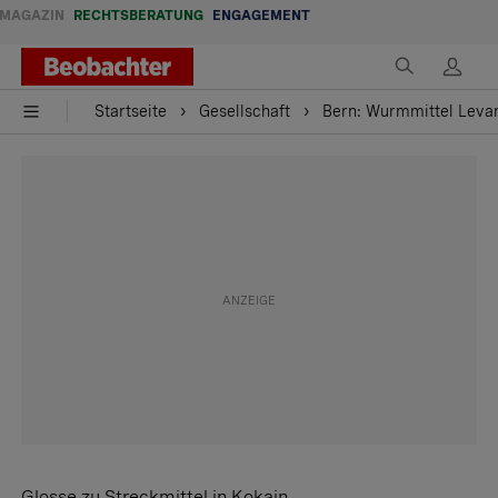
MAGAZIN
RECHTSBERATUNG
ENGAGEMENT
Startseite
Gesellschaft
Bern: Wurmmittel Levam
Glosse zu Streckmittel in Kokain