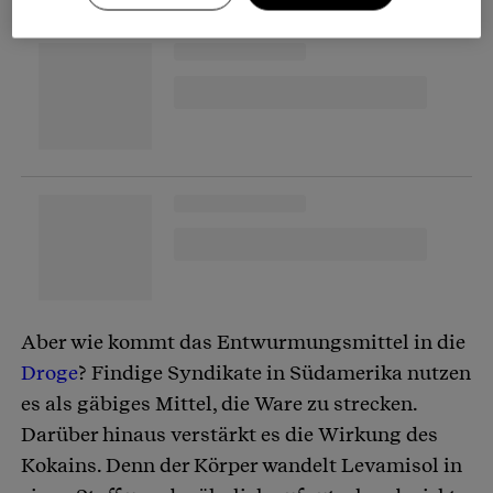
Partnerinhalte
Aber wie kommt das Entwurmungsmittel in die
Droge
? Findige Syndikate in Südamerika nutzen
es als gäbiges Mittel, die Ware zu strecken.
Darüber hinaus verstärkt es die Wirkung des
Kokains. Denn der Körper wandelt Levamisol in