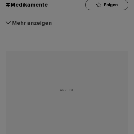
#Medikamente
Folgen
#Geschichten
Mehr anzeigen
Folgen
#Gesellschaft
Folgen
#Glosse
Folgen
#Humor
Folgen