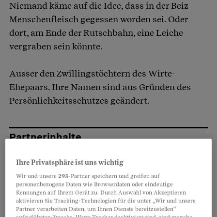
Niemand käme auf die Idee, dass in der Beiz
Menschenfleisch gegessen worden sei. Oder
dort, am Ende der Rutschbahn, eine Leiche
vergraben sein könnte.
A​​​​​​usser den Zwillingstöchtern des Wirte-
Ehepaars. Ihre Namen sind aus Gründen des
Persönlichkeitsschutzes geändert.
Partnerinhalte
Ihre Privatsphäre ist uns wichtig
Wir und unsere
293
-Partner speichern und greifen auf
personenbezogene Daten wie Browserdaten oder eindeutige
Kennungen auf Ihrem Gerät zu. Durch Auswahl von Akzeptieren
aktivieren Sie Tracking-Technologien für die unter „Wir und unsere
Partner verarbeiten Daten, um Ihnen Dienste bereitzustellen“