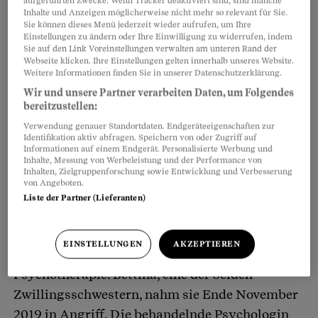
aufgeführten Zwecke. Wenn Tracker deaktiviert sind, sind manche
Inhalte und Anzeigen möglicherweise nicht mehr so relevant für Sie.
Sie können dieses Menü jederzeit wieder aufrufen, um Ihre
Einstellungen zu ändern oder Ihre Einwilligung zu widerrufen, indem
Sie auf den Link Voreinstellungen verwalten am unteren Rand der
Webseite klicken. Ihre Einstellungen gelten innerhalb unseres Website.
Weitere Informationen finden Sie in unserer Datenschutzerklärung.
Wir und unsere Partner verarbeiten Daten, um Folgendes
Alles begann mit der Therapie
bereitzustellen:
Verwendung genauer Standortdaten. Endgeräteeigenschaften zur
Man könnte diese Gruselstory nun einfach als
Identifikation aktiv abfragen. Speichern von oder Zugriff auf
Informationen auf einem Endgerät. Personalisierte Werbung und
das abtun, was sie erwiesenermassen ist: ein
Inhalte, Messung von Werbeleistung und der Performance von
Hirngespinst. Hätte sie nicht ganz real ihre
Inhalten, Zielgruppenforschung sowie Entwicklung und Verbesserung
von Angeboten.
Opfer gefordert. Und über Jahre Polizei und
Liste der Partner (Lieferanten)
Justiz beschäftigt.
EINSTELLUNGEN
AKZEPTIEREN
Angefangen hat der Horror im Zuge einer
Psychotherapie. Bettina, eine der beiden
Zwillingsschwestern, nahm sie Ende November
2019 in Angriff. Die behandelnde Psychologin