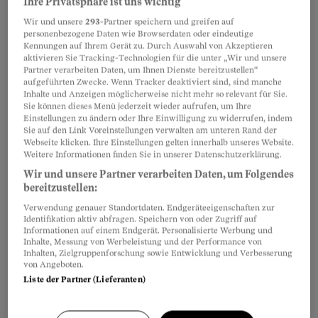
Ihre Privatsphäre ist uns wichtig
Wir und unsere
293
-Partner speichern und greifen auf
personenbezogene Daten wie Browserdaten oder eindeutige
Kennungen auf Ihrem Gerät zu. Durch Auswahl von Akzeptieren
aktivieren Sie Tracking-Technologien für die unter „Wir und unsere
Partner verarbeiten Daten, um Ihnen Dienste bereitzustellen“
aufgeführten Zwecke. Wenn Tracker deaktiviert sind, sind manche
Inhalte und Anzeigen möglicherweise nicht mehr so relevant für Sie.
Sie können dieses Menü jederzeit wieder aufrufen, um Ihre
Verbot in Australien: «Bahnbrechend»
Einstellungen zu ändern oder Ihre Einwilligung zu widerrufen, indem
Sie auf den Link Voreinstellungen verwalten am unteren Rand der
Diese Auffassung hat sich bereits in einigen
Webseite klicken. Ihre Einstellungen gelten innerhalb unseres Website.
Weitere Informationen finden Sie in unserer Datenschutzerklärung.
Ländern durchgesetzt. Im vergangenen
Wir und unsere Partner verarbeiten Daten, um Folgendes
November verbot die australische Regierung
bereitzustellen:
Jugendlichen unter 16 Jahren den Zugang zu
Verwendung genauer Standortdaten. Endgeräteeigenschaften zur
Snapchat, Tiktok, Facebook, Instagram und
Identifikation aktiv abfragen. Speichern von oder Zugriff auf
Informationen auf einem Endgerät. Personalisierte Werbung und
anderen sozialen Netzwerken.
Inhalte, Messung von Werbeleistung und der Performance von
Inhalten, Zielgruppenforschung sowie Entwicklung und Verbesserung
von Angeboten.
Liste der Partner (Lieferanten)
Regierungschef Anthony Albanese pries diesen
Schritt als «eine bahnbrechende Massnahme,