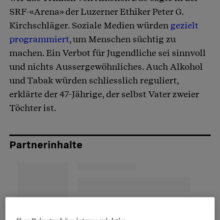
SRF-«Arena» der Luzerner Ethiker Peter G.
Kirchschläger. Soziale Medien würden
gezielt
programmiert
, um Menschen süchtig zu
machen. Ein Verbot für Jugendliche sei sinnvoll
und nichts Aussergewöhnliches. Auch Alkohol
und Tabak würden schliesslich reguliert,
erklärte der 47-Jährige, der selbst Vater zweier
Töchter ist.
Partnerinhalte