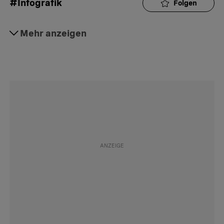
#Infografik
Folgen
#Gesellschaft
Mehr anzeigen
Folgen
#Social Media
Folgen
#Daily
Folgen