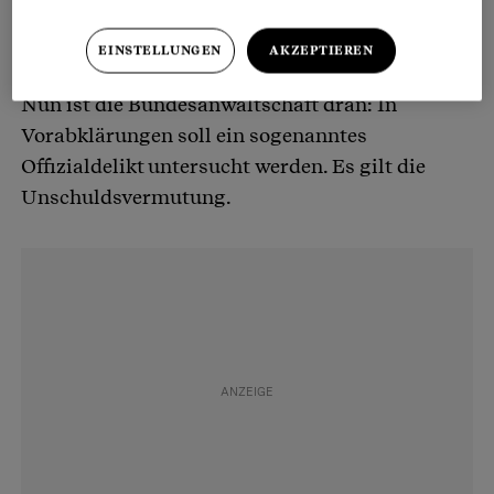
Einen Tag später reicht eine Privatperson
Strafanzeige gegen Thomas Aeschi ein.
EINSTELLUNGEN
AKZEPTIEREN
Nun ist die Bundesanwaltschaft dran: In
Vorabklärungen soll ein sogenanntes
Offizialdelikt untersucht werden. Es gilt die
Unschuldsvermutung.