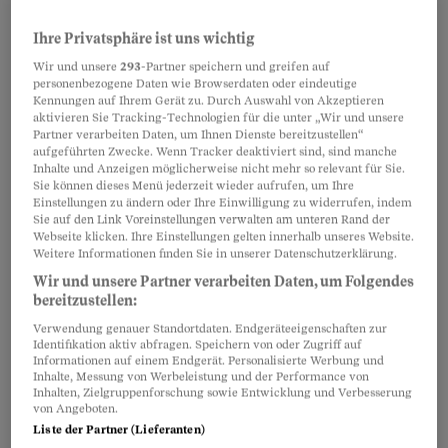
Ihre Privatsphäre ist uns wichtig
Wir und unsere
293
-Partner speichern und greifen auf
personenbezogene Daten wie Browserdaten oder eindeutige
Kennungen auf Ihrem Gerät zu. Durch Auswahl von Akzeptieren
aktivieren Sie Tracking-Technologien für die unter „Wir und unsere
Partner verarbeiten Daten, um Ihnen Dienste bereitzustellen“
aufgeführten Zwecke. Wenn Tracker deaktiviert sind, sind manche
Inhalte und Anzeigen möglicherweise nicht mehr so relevant für Sie.
Sie können dieses Menü jederzeit wieder aufrufen, um Ihre
Einstellungen zu ändern oder Ihre Einwilligung zu widerrufen, indem
Sie auf den Link Voreinstellungen verwalten am unteren Rand der
Webseite klicken. Ihre Einstellungen gelten innerhalb unseres Website.
Untersuchung durch Bundesanwaltschaft
Weitere Informationen finden Sie in unserer Datenschutzerklärung.
Wir und unsere Partner verarbeiten Daten, um Folgendes
Er habe sich nicht stoppen lassen, schreibt der
bereitzustellen:
SVP-Nationalrat anschliessend auf Twitter und
Verwendung genauer Standortdaten. Endgeräteeigenschaften zur
verlinkt ein Video
der Nachrichtenplattform
Identifikation aktiv abfragen. Speichern von oder Zugriff auf
Informationen auf einem Endgerät. Personalisierte Werbung und
Nau.ch. «Es geht darum, dass während der
Inhalte, Messung von Werbeleistung und der Performance von
Inhalten, Zielgruppenforschung sowie Entwicklung und Verbesserung
Session die parlamentarische Arbeit vor
von Angeboten.
ausländischen Staatsbesuchen Vorrang hat.»
Liste der Partner (Lieferanten)