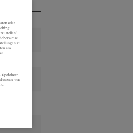
aten oder
acking-
tzustellen“
licherweise
stellungen zu
lten am
re
. Speichern
, Messung von
und