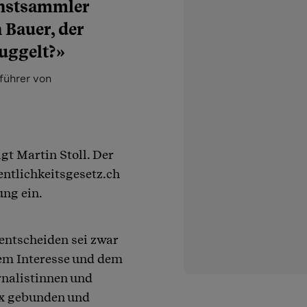
unstsammler
 Bauer, der
muggelt?»
sführer von
gt Martin Stoll. Der
fentlichkeitsgesetz.ch
ung ein.
entscheiden sei zwar
em Interesse und dem
urnalistinnen und
ex gebunden und