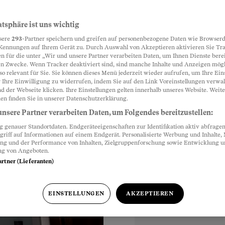
ftig anonym
atsphäre ist uns wichtig
Partnerinhalte
sere
293
-Partner speichern und greifen auf personenbezogene Daten wie Browserd
mit rechnen, dass
Kennungen auf Ihrem Gerät zu. Durch Auswahl von Akzeptieren aktivieren Sie Tr
n für die unter „Wir und unsere Partner verarbeiten Daten, um Ihnen Dienste berei
l das ändern.
n Zwecke. Wenn Tracker deaktiviert sind, sind manche Inhalte und Anzeigen mög
so relevant für Sie. Sie können dieses Menü jederzeit wieder aufrufen, um Ihre Ein
 Ihre Einwilligung zu widerrufen, indem Sie auf den Link Voreinstellungen verwa
d der Webseite klicken. Ihre Einstellungen gelten innerhalb unseres Website. Weite
en finden Sie in unserer Datenschutzerklärung.
nsere Partner verarbeiten Daten, um Folgendes bereitzustellen:
2 Uhr
genauer Standortdaten. Endgeräteeigenschaften zur Identifikation aktiv abfragen
griff auf Informationen auf einem Endgerät. Personalisierte Werbung und Inhalte
ung und der Performance von Inhalten, Zielgruppenforschung sowie Entwicklung 
ng von Angeboten.
artner (Lieferanten)
EINSTELLUNGEN
AKZEPTIEREN