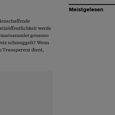
Meistgelesen
dienschaffende
stizöffentlichkeit werde
r Kunstsammler genauso
chweiz schmuggelt? Wenn
n Transparenz dient,