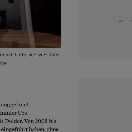
nbach hätte sich wohl über
one
chmuggel und
sammler Urs
s Dolder. Von 2008 bis
 eingeführt haben, ohne