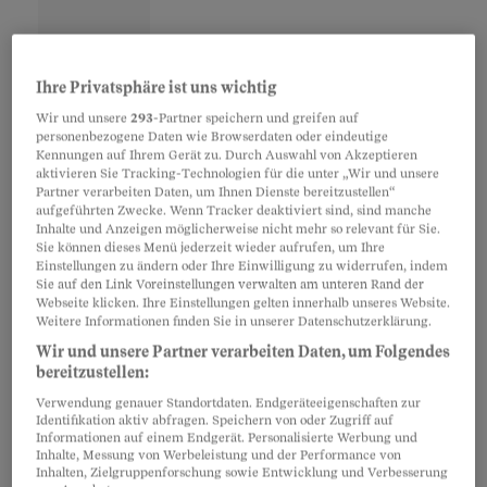
Ihre Privatsphäre ist uns wichtig
Wir und unsere
293
-Partner speichern und greifen auf
personenbezogene Daten wie Browserdaten oder eindeutige
Kennungen auf Ihrem Gerät zu. Durch Auswahl von Akzeptieren
aktivieren Sie Tracking-Technologien für die unter „Wir und unsere
Partner verarbeiten Daten, um Ihnen Dienste bereitzustellen“
aufgeführten Zwecke. Wenn Tracker deaktiviert sind, sind manche
Drei Polizeieinsätze wurden bislang untersucht:
Inhalte und Anzeigen möglicherweise nicht mehr so relevant für Sie.
Sie können dieses Menü jederzeit wieder aufrufen, um Ihre
eine Hausdurchsuchung Ende 2016, die
Einstellungen zu ändern oder Ihre Einwilligung zu widerrufen, indem
Sie auf den Link Voreinstellungen verwalten am unteren Rand der
Einweisung von Adam Quadroni in die
Webseite klicken. Ihre Einstellungen gelten innerhalb unseres Website.
Psychiatrie mittels
fürsorgerischer
Weitere Informationen finden Sie in unserer Datenschutzerklärung.
Unterbringung
(FU) Mitte 2017 sowie ein
Wir und unsere Partner verarbeiten Daten, um Folgendes
bereitzustellen:
Einsatz Ende 2017.
Verwendung genauer Standortdaten. Endgeräteeigenschaften zur
Identifikation aktiv abfragen. Speichern von oder Zugriff auf
Informationen auf einem Endgerät. Personalisierte Werbung und
Der Polizeikommandant von Graubünden,
Inhalte, Messung von Werbeleistung und der Performance von
Inhalten, Zielgruppenforschung sowie Entwicklung und Verbesserung
Walter Schlegel, muss sich herbe Kritik gefallen