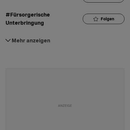
#Fürsorgerische 
Folgen
Unterbringung
#KESB
Mehr anzeigen
Folgen
#Ämter und Behörden
Folgen
#Psychiatrie
Folgen
#Wirtschaft
Folgen
#Ehrverletzung
Folgen
#Polizei
Folgen