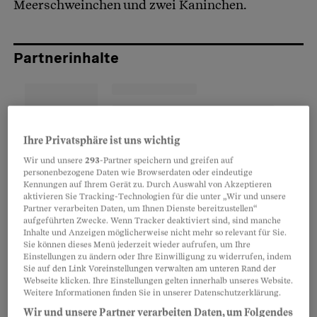
Meerschweinchen und zwei Kaninchen.
Partnerinhalte
Ihre Privatsphäre ist uns wichtig
Wir und unsere
293
-Partner speichern und greifen auf
personenbezogene Daten wie Browserdaten oder eindeutige
Kennungen auf Ihrem Gerät zu. Durch Auswahl von Akzeptieren
aktivieren Sie Tracking-Technologien für die unter „Wir und unsere
Partner verarbeiten Daten, um Ihnen Dienste bereitzustellen“
aufgeführten Zwecke. Wenn Tracker deaktiviert sind, sind manche
Inhalte und Anzeigen möglicherweise nicht mehr so relevant für Sie.
Sie können dieses Menü jederzeit wieder aufrufen, um Ihre
Einstellungen zu ändern oder Ihre Einwilligung zu widerrufen, indem
Sie auf den Link Voreinstellungen verwalten am unteren Rand der
Die Tiere seien nicht nur verdreckt gewesen,
Webseite klicken. Ihre Einstellungen gelten innerhalb unseres Website.
Weitere Informationen finden Sie in unserer Datenschutzerklärung.
sondern auch schlecht genährt und
Wir und unsere Partner verarbeiten Daten, um Folgendes
veterinärmedizinisch nicht versorgt, sagt