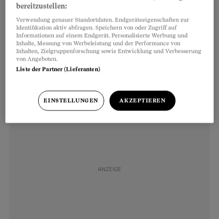
bereitzustellen:
Geisser. «Die Tierhalter sind offensichtlich
Verwendung genauer Standortdaten. Endgeräteeigenschaften zur
komplett überfordert.» Sie hätten nicht einmal
Identifikation aktiv abfragen. Speichern von oder Zugriff auf
Informationen auf einem Endgerät. Personalisierte Werbung und
gewusst, wie viele Katzen sie besitzen. Sie
Inhalte, Messung von Werbeleistung und der Performance von
Inhalten, Zielgruppenforschung sowie Entwicklung und Verbesserung
sagten laut Geisser nur: «Es sterben immer
von Angeboten.
wieder Junge. Das ist doch völlig normal.»
Liste der Partner (Lieferanten)
EINSTELLUNGEN
AKZEPTIEREN