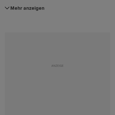
#Gesellschaft
Mehr anzeigen
Folgen
#Daily
Folgen