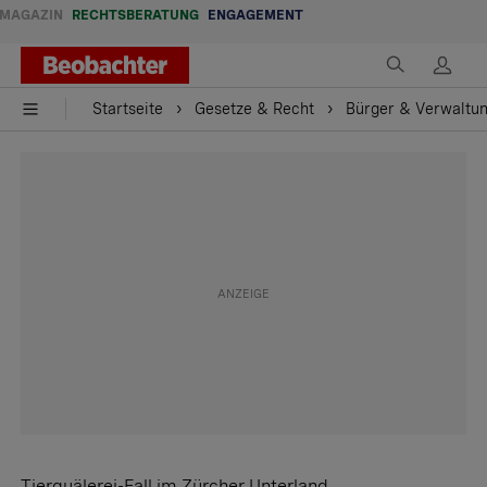
MAGAZIN
RECHTSBERATUNG
ENGAGEMENT
Startseite
Gesetze & Recht
Bürger & Verwaltu
Tierquälerei-Fall im Zürcher Unterland