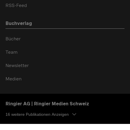
RSS-Feed
Buchverlag
Bücher
Team
Newsletter
Medien
Ringier AG | Ringier Medien Schweiz
16
weitere Publikationen Anzeigen