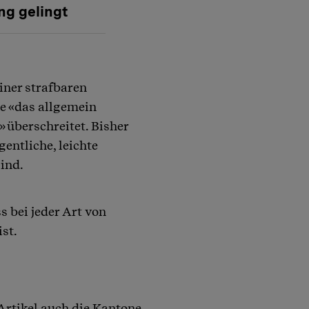
ng gelingt
iz (Telefon 0848 354 555).
einer strafbaren
ie «das allgemein
 überschreitet. Bisher
entliche, leichte
ind.
s bei jeder Art von
ist.
rtikel auch die Kantone