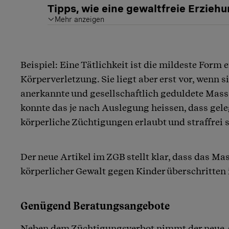
Tipps, wie eine gewaltfreie Erziehu
Mehr anzeigen
Sprechen Sie das Kind direkt an, reden Sie auf Augenhöhe mit ihm.
Holen Sie sich wenn nötig Hilfe im Umfeld oder bei einer Fachstelle, etwa bei Familienberatungsstellen oder dem Elternnotruf Schwe
Beispiel: Eine Tätlichkeit ist die mildeste Form 
Körperverletzung. Sie liegt aber erst vor, wenn s
anerkannte und gesellschaftlich geduldete Mass»
konnte das je nach Auslegung heissen, dass geleg
körperliche Züchtigungen erlaubt und straffrei s
Der neue Artikel im ZGB stellt klar, dass das Mas
körperlicher Gewalt gegen Kinder überschritten 
Genügend Beratungsangebote
Neben dem Züchtigungsverbot nimmt der neue A