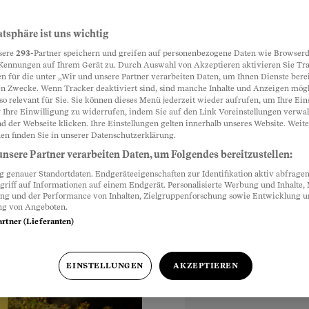
atsphäre ist uns wichtig
Partnerinhalte
sere
293
-Partner speichern und greifen auf personenbezogene Daten wie Browserd
oten
Kennungen auf Ihrem Gerät zu. Durch Auswahl von Akzeptieren aktivieren Sie Tr
n für die unter „Wir und unsere Partner verarbeiten Daten, um Ihnen Dienste berei
n Zwecke. Wenn Tracker deaktiviert sind, sind manche Inhalte und Anzeigen mög
it fest: Kinder darf
so relevant für Sie. Sie können dieses Menü jederzeit wieder aufrufen, um Ihre Ein
, was das bedeutet.
 Ihre Einwilligung zu widerrufen, indem Sie auf den Link Voreinstellungen verwa
d der Webseite klicken. Ihre Einstellungen gelten innerhalb unseres Website. Weite
en finden Sie in unserer Datenschutzerklärung.
nsere Partner verarbeiten Daten, um Folgendes bereitzustellen:
genauer Standortdaten. Endgeräteeigenschaften zur Identifikation aktiv abfragen
griff auf Informationen auf einem Endgerät. Personalisierte Werbung und Inhalte
hr
ung und der Performance von Inhalten, Zielgruppenforschung sowie Entwicklung 
ng von Angeboten.
artner (Lieferanten)
EINSTELLUNGEN
AKZEPTIEREN