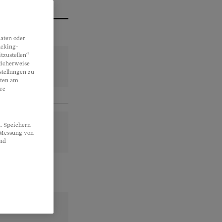
aten oder
acking-
tzustellen“
licherweise
stellungen zu
lten am
re
. Speichern
, Messung von
und