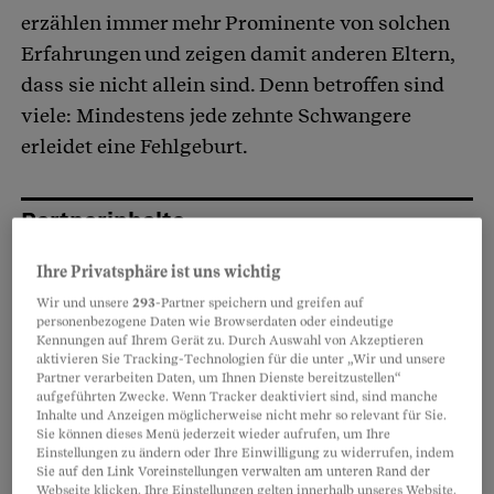
erzählen immer mehr Prominente von solchen
Erfahrungen und zeigen damit anderen Eltern,
dass sie nicht allein sind. Denn betroffen sind
viele: Mindestens jede zehnte Schwangere
erleidet eine Fehlgeburt.
Partnerinhalte
Ihre Privatsphäre ist uns wichtig
Wir und unsere
293
-Partner speichern und greifen auf
personenbezogene Daten wie Browserdaten oder eindeutige
Kennungen auf Ihrem Gerät zu. Durch Auswahl von Akzeptieren
aktivieren Sie Tracking-Technologien für die unter „Wir und unsere
Partner verarbeiten Daten, um Ihnen Dienste bereitzustellen“
aufgeführten Zwecke. Wenn Tracker deaktiviert sind, sind manche
Inhalte und Anzeigen möglicherweise nicht mehr so relevant für Sie.
Sie können dieses Menü jederzeit wieder aufrufen, um Ihre
Einstellungen zu ändern oder Ihre Einwilligung zu widerrufen, indem
Sie auf den Link Voreinstellungen verwalten am unteren Rand der
Webseite klicken. Ihre Einstellungen gelten innerhalb unseres Website.