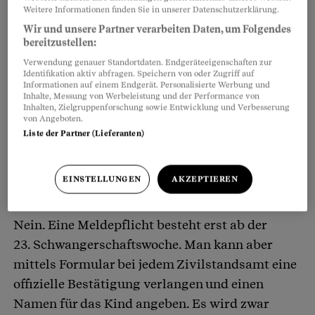
Weitere Informationen finden Sie in unserer Datenschutzerklärung.
Wir und unsere Partner verarbeiten Daten, um Folgendes
Was genau bedeutet Fehlgeburt?
bereitzustellen:
Verwendung genauer Standortdaten. Endgeräteeigenschaften zur
Als Fehlgeborenes gilt in der Schweiz rechtlich
Identifikation aktiv abfragen. Speichern von oder Zugriff auf
Informationen auf einem Endgerät. Personalisierte Werbung und
gesehen ein Kind, das vor der
Inhalte, Messung von Werbeleistung und der Performance von
Inhalten, Zielgruppenforschung sowie Entwicklung und Verbesserung
23. Schwangerschaftswoche ohne Lebenszeichen
von Angeboten.
zur Welt kommt und weniger als 500 Gramm
Liste der Partner (Lieferanten)
wiegt.
EINSTELLUNGEN
AKZEPTIEREN
Muss man eine Fehlgeburt melden?
Nein. Eine Meldepflicht besteht erst ab der
23. Schwangerschaftswoche. Man kann aber
mittels Formular bei jedem Zivilstandsamt eine
offizielle Bestätigung verlangen und einen
Namen für das Kind angeben. Es wird zwar