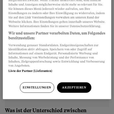
Einsatz jedoch von vornherein zu hoch, lassen
aufgeführten Zwecke. Wenn Tracker deaktiviert sind, sind manche
Inhalte und Anzeigen möglicherweise nicht mehr so relevant für Sie.
Sie die Anzeige besser bleiben. Das kann zum
Sie können dieses Menü jederzeit wieder aufrufen, um Ihre
Einstellungen zu ändern oder Ihre Einwilligung zu widerrufen, indem
Beispiel dann sinnvoll sein, wenn der Täter von
Sie auf den Link Voreinstellungen verwalten am unteren Rand der
sich aus bereit ist, Ihnen den entstandenen
Webseite klicken. Ihre Einstellungen gelten innerhalb unseres Website.
Weitere Informationen finden Sie in unserer Datenschutzerklärung.
Schaden zu ersetzen.
Wir und unsere Partner verarbeiten Daten, um Folgendes
bereitzustellen:
Verwendung genauer Standortdaten. Endgeräteeigenschaften zur
Identifikation aktiv abfragen. Speichern von oder Zugriff auf
Informationen auf einem Endgerät. Personalisierte Werbung und
Inhalte, Messung von Werbeleistung und der Performance von
Inhalten, Zielgruppenforschung sowie Entwicklung und Verbesserung
von Angeboten.
Liste der Partner (Lieferanten)
EINSTELLUNGEN
AKZEPTIEREN
Was ist der Unterschied zwischen