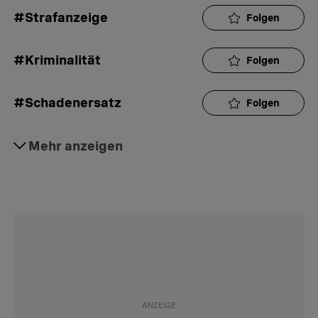
#Strafanzeige
Folgen
#Kriminalität
Folgen
#Schadenersatz
Folgen
#Körperverletzung
Mehr anzeigen
Folgen
#Straftat
Folgen
#Strafrecht
Folgen
#Strafverfahren
Folgen
#Gesetze
Folgen