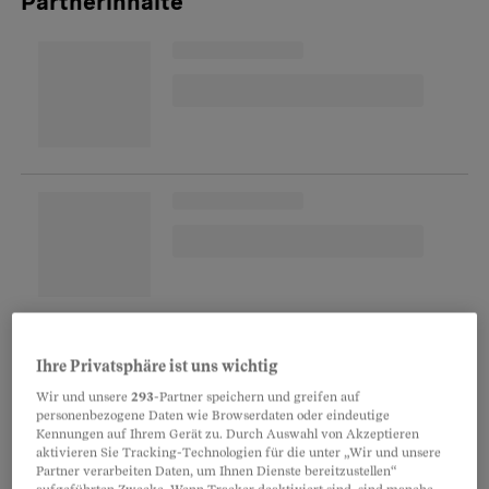
Partnerinhalte
Zudem kann für Sie ein Mehraufwand entstehen,
da Sie unter Umständen Ihre Schilderungen bei
Ihre Privatsphäre ist uns wichtig
der Staatsanwaltschaft – und zwar in
Wir und unsere
293
-Partner speichern und greifen auf
personenbezogene Daten wie Browserdaten oder eindeutige
Anwesenheit der beschuldigten Person –
Kennungen auf Ihrem Gerät zu. Durch Auswahl von Akzeptieren
aktivieren Sie Tracking-Technologien für die unter „Wir und unsere
nochmals bestätigen müssen. Ist Ihnen dieser
Partner verarbeiten Daten, um Ihnen Dienste bereitzustellen“