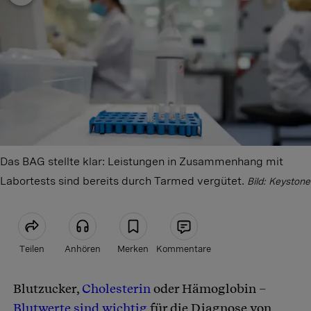
Das BAG stellte klar: Leistungen in Zusammenhang mit
Labortests sind bereits durch Tarmed vergütet.
Bild: Keystone
Teilen
Anhören
Merken
Kommentare
Blutzucker,
Cholesterin
oder Hämoglobin –
Artikel teilen
Blutwerte sind wichtig
für die Diagnose von