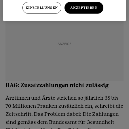
EINSTELLUNGEN
AKZEPTIEREN
BAG: Zusatzzahlungen nicht zulässig
Ärztinnen und Ärzte strichen so jährlich 35 bis
70 Millionen Franken zusätzlich ein, schreibt die
Zeitschrift. Das Problem dabei: Die Zahlungen
sind gemäss dem Bundesamt für Gesundheit