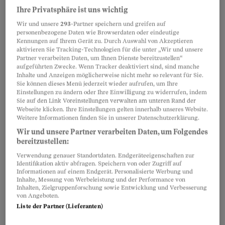
Ihre Privatsphäre ist uns wichtig
Wir und unsere
293
-Partner speichern und greifen auf
personenbezogene Daten wie Browserdaten oder eindeutige
Kennungen auf Ihrem Gerät zu. Durch Auswahl von Akzeptieren
aktivieren Sie Tracking-Technologien für die unter „Wir und unsere
Geld erhalten aber auch die Ärzte. Fast alle
Partner verarbeiten Daten, um Ihnen Dienste bereitzustellen“
aufgeführten Zwecke. Wenn Tracker deaktiviert sind, sind manche
Labors zahlen ihnen nämlich fünf bis zehn
Inhalte und Anzeigen möglicherweise nicht mehr so relevant für Sie.
Sie können dieses Menü jederzeit wieder aufrufen, um Ihre
Franken pro Analyseauftrag, wie die
Einstellungen zu ändern oder Ihre Einwilligung zu widerrufen, indem
Konsumentenzeitschrift «Saldo», gestützt auf
Sie auf den Link Voreinstellungen verwalten am unteren Rand der
Webseite klicken. Ihre Einstellungen gelten innerhalb unseres Website.
Informationen eines Brancheninsiders,
Weitere Informationen finden Sie in unserer Datenschutzerklärung.
berichtet. Ein Hausarzt aus dem Kanton Zürich
Wir und unsere Partner verarbeiten Daten, um Folgendes
habe bestätigt, dass er pro Testauftrag fünf
bereitzustellen:
Franken von der Laborkette Unilabs erhalte. Als
Verwendung genauer Standortdaten. Endgeräteeigenschaften zur
Identifikation aktiv abfragen. Speichern von oder Zugriff auf
Gegenleistung schicke seine Praxis die Daten
Informationen auf einem Endgerät. Personalisierte Werbung und
Inhalte, Messung von Werbeleistung und der Performance von
des Auftrags elektronisch ans Labor, etwa die
Inhalten, Zielgruppenforschung sowie Entwicklung und Verbesserung
von Angeboten.
Personalien des Patienten und die Angaben, was
Liste der Partner (Lieferanten)
untersucht werden müsse.