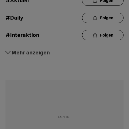
#Aktuell
Folgen
#Daily
Folgen
#Interaktion
Folgen
#Missstände
Mehr anzeigen
Folgen
#Prämienticker
Folgen
#Gesundheitskosten
Folgen
#Geld
Folgen