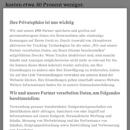
kosten etwa 30 Prozent weniger.
Ihre Privatsphäre ist uns wichtig
Partnerinhalte
Wir und unsere
293
-Partner speichern und greifen auf
personenbezogene Daten wie Browserdaten oder eindeutige
Kennungen auf Ihrem Gerät zu. Durch Auswahl von Akzeptieren
aktivieren Sie Tracking-Technologien für die unter „Wir und unsere
Partner verarbeiten Daten, um Ihnen Dienste bereitzustellen“
aufgeführten Zwecke. Wenn Tracker deaktiviert sind, sind manche
Inhalte und Anzeigen möglicherweise nicht mehr so relevant für Sie.
Sie können dieses Menü jederzeit wieder aufrufen, um Ihre
Einstellungen zu ändern oder Ihre Einwilligung zu widerrufen, indem
Sie auf den Link Voreinstellungen verwalten am unteren Rand der
Webseite klicken. Ihre Einstellungen gelten innerhalb unseres Website.
Weitere Informationen finden Sie in unserer Datenschutzerklärung.
Wir und unsere Partner verarbeiten Daten, um Folgendes
bereitzustellen:
Verwendung genauer Standortdaten. Endgeräteeigenschaften zur
Identifikation aktiv abfragen. Speichern von oder Zugriff auf
SP-Nationalrat Baptiste Hurni brachte es im
Informationen auf einem Endgerät. Personalisierte Werbung und
Inhalte, Messung von Werbeleistung und der Performance von
Ständeratssaal auf den Punkt: «Das ist typisch
Inhalten, Zielgruppenforschung sowie Entwicklung und Verbesserung
von Angeboten.