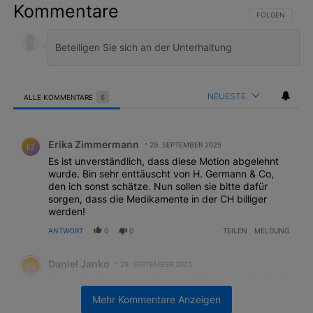
Kommentare
FOLGE DIESER 
FOLGEN
NEUESTE
ALLE KOMMENTARE
6
Alle Kommentare
Kommentar von Erika Zimmermann.
Erika Zimmermann
29. SEPTEMBER 2025
EZ
Es ist unverständlich, dass diese Motion abgelehnt
wurde. Bin sehr enttäuscht von H. Germann & Co,
den ich sonst schätze. Nun sollen sie bitte dafür
sorgen, dass die Medikamente in der CH billiger
werden!
ANTWORT
0
0
TEILEN
MELDUNG
Kommentar von Daniel Janko.
Daniel Janko
29. SEPTEMBER 2025
DJ
Wo ist die Liste derer, die diese Motion zum Nachteil
der Betroffenen abgelehnt haben? - Um bei den
Mehr Kommentare Anzeigen
nächsten Wahlen nicht versehentlich jemandem die