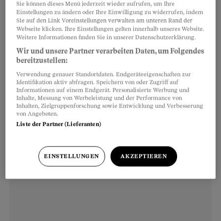
erfahren, wenn sein Herz
in der Sauna
schneller
Sie können dieses Menü jederzeit wieder aufrufen, um Ihre
Einstellungen zu ändern oder Ihre Einwilligung zu widerrufen, indem
schlug oder die Muskeln im Winter beim Warten
Sie auf den Link Voreinstellungen verwalten am unteren Rand der
Webseite klicken. Ihre Einstellungen gelten innerhalb unseres Website.
auf den Bus zu zittern begannen. Dabei
Weitere Informationen finden Sie in unserer Datenschutzerklärung.
verrichtet der Kreislauf Schwerarbeit, weil er
Wir und unsere Partner verarbeiten Daten, um Folgendes
eine konstante Körpertemperatur
bereitzustellen:
aufrechterhalten muss.
Verwendung genauer Standortdaten. Endgeräteeigenschaften zur
Identifikation aktiv abfragen. Speichern von oder Zugriff auf
Informationen auf einem Endgerät. Personalisierte Werbung und
Inhalte, Messung von Werbeleistung und der Performance von
Inhalten, Zielgruppenforschung sowie Entwicklung und Verbesserung
von Angeboten.
Liste der Partner (Lieferanten)
EINSTELLUNGEN
AKZEPTIEREN