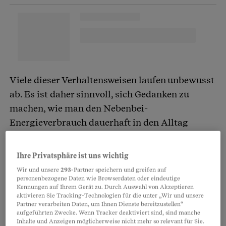
Viele dieser Verhaltensweisen laufen unbewusst
ab. Es ist daher sinnvoll, sich Gedanken zu
machen, wie man den Nebenbei-
Energieverbrauch dauerhaft in den Alltag
integrieren kann.
Ihre Privatsphäre ist uns wichtig
Heisskalt kurbelt Kreislauf an
Wir und unsere
293
-Partner speichern und greifen auf
personenbezogene Daten wie Browserdaten oder eindeutige
Kennungen auf Ihrem Gerät zu. Durch Auswahl von Akzeptieren
Nicht nur Sport macht dem
Kreislauf
Beine,
aktivieren Sie Tracking-Technologien für die unter „Wir und unsere
sondern auch Temperaturen, die von 20 Grad
Partner verarbeiten Daten, um Ihnen Dienste bereitzustellen“
aufgeführten Zwecke. Wenn Tracker deaktiviert sind, sind manche
abweichen. Das hat jeder schon am eigenen Leib
Inhalte und Anzeigen möglicherweise nicht mehr so relevant für Sie.