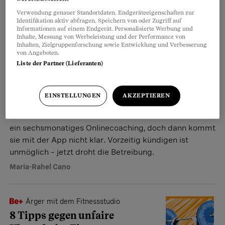
oder ganz einfach zu Hause.
Verwendung genauer Standortdaten. Endgeräteeigenschaften zur
Identifikation aktiv abfragen. Speichern von oder Zugriff auf
Vera Bueller
Informationen auf einem Endgerät. Personalisierte Werbung und
Inhalte, Messung von Werbeleistung und der Performance von
Inhalten, Zielgruppenforschung sowie Entwicklung und Verbesserung
von Angeboten.
Fit on Time
Liste der Partner (Lieferanten)
Wie ein Fitnessabo für eine
Kundin zum rechtlichen
EINSTELLUNGEN
AKZEPTIEREN
Albtraum wurde
Hannah Baier bucht für 4300 Franken
ein sechsmonatiges Onlinecoaching, doch dann kommt
sie mit der App nicht klar. Vorzeitig kündigen ist
unmöglich – jetzt droht die Betreibung.
Maria-Rahel Cano
Ärger mit dem Fitnessstudio
8 Tipps gegen unfaire