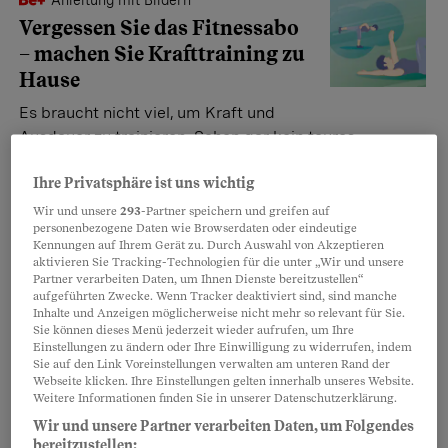
Anleitung mit Bildern
Vergessen Sie das Fitnessabo
– machen Sie Krafttraining zu
Hause
Es braucht nicht viel, um Kraft und
Ausdauer zu trainieren. Schon gar kein teures
Fitnessabo. Diese einfachen Übungen für zu Hause
zeigen, wie das geht.
Ihre Privatsphäre ist uns wichtig
Wir und unsere
293
-Partner speichern und greifen auf
Susanne Wagner
personenbezogene Daten wie Browserdaten oder eindeutige
Kennungen auf Ihrem Gerät zu. Durch Auswahl von Akzeptieren
aktivieren Sie Tracking-Technologien für die unter „Wir und unsere
Partner verarbeiten Daten, um Ihnen Dienste bereitzustellen“
Krafttraining
aufgeführten Zwecke. Wenn Tracker deaktiviert sind, sind manche
Frauen an die Hanteln! Diese
Inhalte und Anzeigen möglicherweise nicht mehr so relevant für Sie.
Sie können dieses Menü jederzeit wieder aufrufen, um Ihre
Übungen helfen beim
Einstellungen zu ändern oder Ihre Einwilligung zu widerrufen, indem
Muskelaufbau
Sie auf den Link Voreinstellungen verwalten am unteren Rand der
Webseite klicken. Ihre Einstellungen gelten innerhalb unseres Website.
Starke Muskeln machen fit und
Weitere Informationen finden Sie in unserer Datenschutzerklärung.
glücklich. Und sie schützen vor Osteoporose und
Wir und unsere Partner verarbeiten Daten, um Folgendes
anderen Krankheiten. Also nichts wie los – im Studio
bereitzustellen: