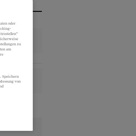
aten oder
acking-
tzustellen“
licherweise
stellungen zu
lten am
re
. Speichern
, Messung von
und