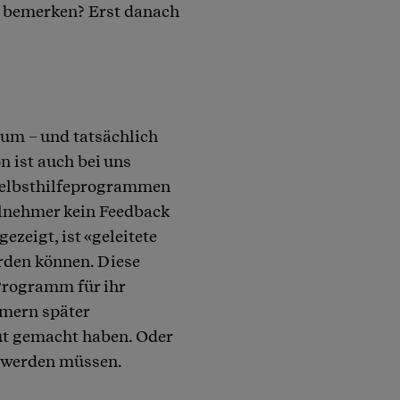
n bemerken? Erst danach
um – und tatsächlich
n ist auch bei uns
 Selbsthilfeprogrammen
ilnehmer kein Feedback
zeigt, ist «geleitete
erden können. Diese
 Programm für ihr
hmern später
t gemacht haben. Oder
 werden müssen.