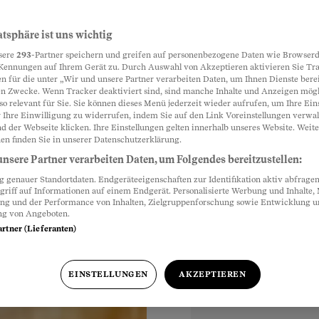
alphobie
atsphäre ist uns wichtig
Partnerinhalte
sere
293
-Partner speichern und greifen auf personenbezogene Daten wie Browserd
at sich in vielen
Kennungen auf Ihrem Gerät zu. Durch Auswahl von Akzeptieren aktivieren Sie Tr
n für die unter „Wir und unsere Partner verarbeiten Daten, um Ihnen Dienste berei
eht noch einen Schritt
n Zwecke. Wenn Tracker deaktiviert sind, sind manche Inhalte und Anzeigen mög
martphone.
so relevant für Sie. Sie können dieses Menü jederzeit wieder aufrufen, um Ihre Ein
 Ihre Einwilligung zu widerrufen, indem Sie auf den Link Voreinstellungen verwa
d der Webseite klicken. Ihre Einstellungen gelten innerhalb unseres Website. Weite
en finden Sie in unserer Datenschutzerklärung.
nsere Partner verarbeiten Daten, um Folgendes bereitzustellen:
genauer Standortdaten. Endgeräteeigenschaften zur Identifikation aktiv abfragen
griff auf Informationen auf einem Endgerät. Personalisierte Werbung und Inhalte
ung und der Performance von Inhalten, Zielgruppenforschung sowie Entwicklung 
ng von Angeboten.
artner (Lieferanten)
EINSTELLUNGEN
AKZEPTIEREN