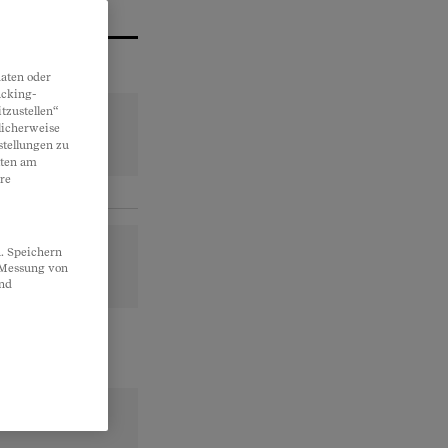
aten oder
acking-
tzustellen“
licherweise
stellungen zu
lten am
re
. Speichern
, Messung von
und