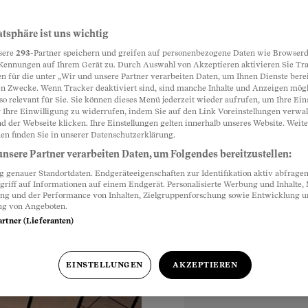
en – und
atsphäre ist uns wichtig
Partnerinhalte
sere
293
-Partner speichern und greifen auf personenbezogene Daten wie Browserd
Kennungen auf Ihrem Gerät zu. Durch Auswahl von Akzeptieren aktivieren Sie Tr
n für die unter „Wir und unsere Partner verarbeiten Daten, um Ihnen Dienste berei
n Zwecke. Wenn Tracker deaktiviert sind, sind manche Inhalte und Anzeigen mög
ende Bettwäsche.
so relevant für Sie. Sie können dieses Menü jederzeit wieder aufrufen, um Ihre Ein
Rentner ein Debakel.
 Ihre Einwilligung zu widerrufen, indem Sie auf den Link Voreinstellungen verwa
d der Webseite klicken. Ihre Einstellungen gelten innerhalb unseres Website. Weite
.
en finden Sie in unserer Datenschutzerklärung.
nsere Partner verarbeiten Daten, um Folgendes bereitzustellen:
genauer Standortdaten. Endgeräteeigenschaften zur Identifikation aktiv abfragen
griff auf Informationen auf einem Endgerät. Personalisierte Werbung und Inhalte
ung und der Performance von Inhalten, Zielgruppenforschung sowie Entwicklung 
ng von Angeboten.
artner (Lieferanten)
EINSTELLUNGEN
AKZEPTIEREN