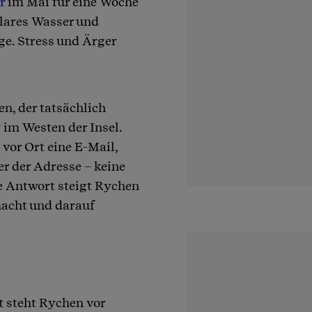
r
im Mai für eine Woche
klares Wasser und
ge. Stress und Ärger
n, der tatsächlich
t
im Westen der Insel.
 vor Ort eine E-Mail,
r der Adresse – keine
e Antwort steigt Rychen
macht und darauf
t steht Rychen vor