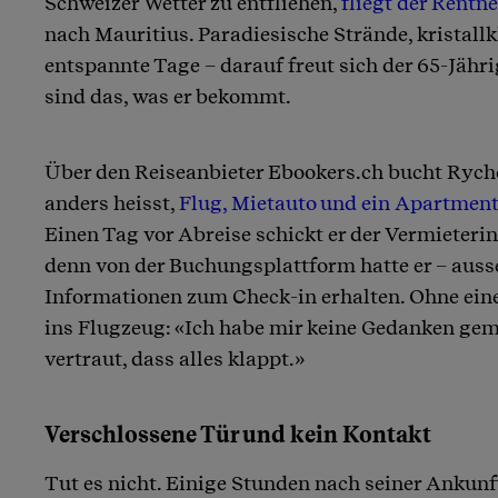
Schweizer Wetter zu entfliehen,
fliegt der Rentne
nach Mauritius. Paradiesische Strände, kristall
entspannte Tage – darauf freut sich der 65-Jähri
sind das, was er bekommt.
Über den Reiseanbieter Ebookers.ch bucht Ryche
anders heisst,
Flug, Mietauto und ein Apartmen
Einen Tag vor Abreise schickt er der Vermieterin
denn von der Buchungsplattform hatte er – ausse
Informationen zum Check-in erhalten. Ohne ein
ins Flugzeug: «Ich habe mir keine Gedanken ge
vertraut, dass alles klappt.»
Verschlossene Tür und kein Kontakt
Tut es nicht. Einige Stunden nach seiner Ankunf