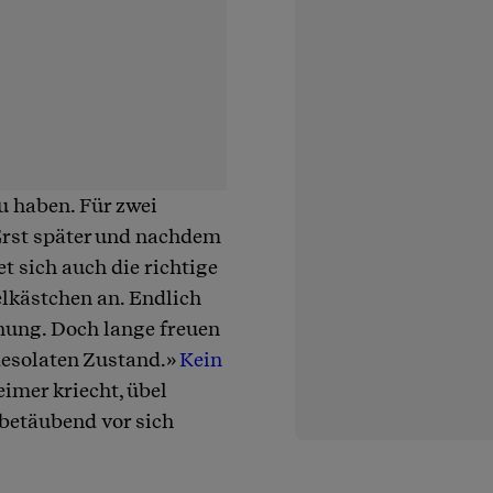
u haben. Für zwei
 Erst später und nachdem
t sich auch die richtige
lkästchen an. Endlich
nung. Doch lange freuen
desolaten Zustand.»
Kein
eimer kriecht, übel
nbetäubend vor sich