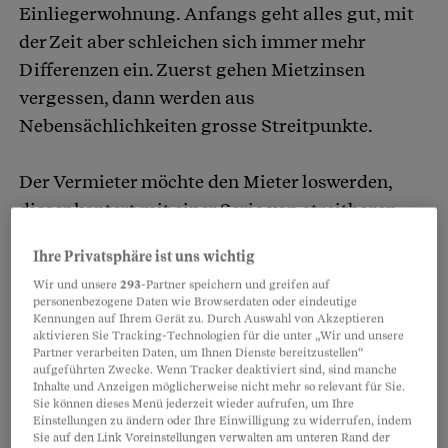
Einliegerwohnung. Anfangs geht alles gut, mit
der Zeit aber schleichen sich immer mehr
Differenzen ein. Zuerst gehen Mietzinsen
vergessen, dann werden aus
Nebensächlichkeiten grosse Streitpunkte.
Der Vermieter möchte den Mieter loswerden,
dieser kontert mit einer Serie von streitbaren
Details, bis der Vermieter aus dem eigenen Haus
Ihre Privatsphäre ist uns wichtig
auszieht.
Wir und unsere
293
-Partner speichern und greifen auf
personenbezogene Daten wie Browserdaten oder eindeutige
Was könnte der Vermieter in einem solchen Fall
Kennungen auf Ihrem Gerät zu. Durch Auswahl von Akzeptieren
aktivieren Sie Tracking-Technologien für die unter „Wir und unsere
unternehmen? Wie weit reichen die Rechte eines
Partner verarbeiten Daten, um Ihnen Dienste bereitzustellen“
aufgeführten Zwecke. Wenn Tracker deaktiviert sind, sind manche
Mieters, wie können sich Vermieter schützen?
Inhalte und Anzeigen möglicherweise nicht mehr so relevant für Sie.
Sie können dieses Menü jederzeit wieder aufrufen, um Ihre
Einstellungen zu ändern oder Ihre Einwilligung zu widerrufen, indem
Eric Facon spricht mit dem Autor Raphael
Sie auf den Link Voreinstellungen verwalten am unteren Rand der