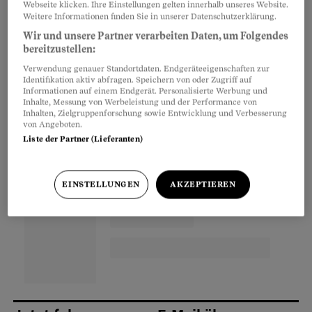
Webseite klicken. Ihre Einstellungen gelten innerhalb unseres Website.
Brunner und Katharina Siegrist vom
Weitere Informationen finden Sie in unserer Datenschutzerklärung.
Beratungsdienst des Beobachters über einen
Wir und unsere Partner verarbeiten Daten, um Folgendes
Mietstreit der besonderen Art.
bereitzustellen:
Verwendung genauer Standortdaten. Endgeräteeigenschaften zur
Identifikation aktiv abfragen. Speichern von oder Zugriff auf
Informationen auf einem Endgerät. Personalisierte Werbung und
Partnerinhalte
Inhalte, Messung von Werbeleistung und der Performance von
Inhalten, Zielgruppenforschung sowie Entwicklung und Verbesserung
von Angeboten.
Liste der Partner (Lieferanten)
EINSTELLUNGEN
AKZEPTIEREN