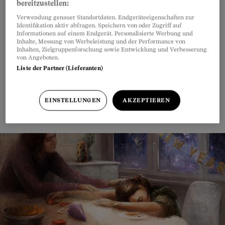
bereitzustellen:
Verwendung genauer Standortdaten. Endgeräteeigenschaften zur
Jetzt folgen, um per E-Mail über neue
Identifikation aktiv abfragen. Speichern von oder Zugriff auf
Informationen auf einem Endgerät. Personalisierte Werbung und
Podcast-Folgen informiert zu werden
Inhalte, Messung von Werbeleistung und der Performance von
Inhalten, Zielgruppenforschung sowie Entwicklung und Verbesserung
von Angeboten.
#Podcast 
Liste der Partner (Lieferanten)
Folgen
«Der Fall»
EINSTELLUNGEN
AKZEPTIEREN
Lesen Sie hier den Artikel zu diesem Fall