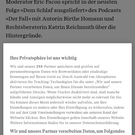
Moderator Eric Facon spricht in der neusten
Folge «Dem Schlaf ausgeliefert» des Podcasts
«Der Fall» mit Autorin Birthe Homann und
Rechtsberaterin Katrin Reichmuth über die
Hintergründe.
Partnerinhalte
Ihre Privatsphäre ist uns wichtig
Wir und unsere
293
-Partner speichern und greifen auf
personenbezogene Daten wie Browserdaten oder eindeutige
Kennungen auf Ihrem Gerät zu. Durch Auswahl von Akzeptieren
aktivieren Sie Tracking-Technologien für die unter „Wir und unsere
Partner verarbeiten Daten, um Ihnen Dienste bereitzustellen“
aufgeführten Zwecke. Wenn Tracker deaktiviert sind, sind manche
Inhalte und Anzeigen möglicherweise nicht mehr so relevant für Sie.
Sie können dieses Menü jederzeit wieder aufrufen, um Ihre
Einstellungen zu ändern oder Ihre Einwilligung zu widerrufen, indem
Sie auf den Link Voreinstellungen verwalten am unteren Rand der
Webseite klicken. Ihre Einstellungen gelten innerhalb unseres Website.
Weitere Informationen finden Sie in unserer Datenschutzerklärung.
Wir und unsere Partner verarbeiten Daten, um Folgendes