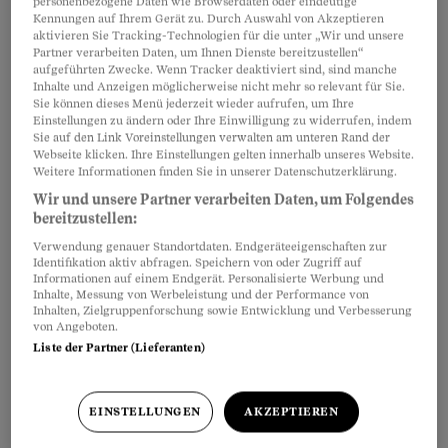
personenbezogene Daten wie Browserdaten oder eindeutige
Kennungen auf Ihrem Gerät zu. Durch Auswahl von Akzeptieren
aktivieren Sie Tracking-Technologien für die unter „Wir und unsere
Denn sowohl sein Arzt als auch seine Beiständin
Partner verarbeiten Daten, um Ihnen Dienste bereitzustellen“
aufgeführten Zwecke. Wenn Tracker deaktiviert sind, sind manche
und der zuständige Kindes- und
Inhalte und Anzeigen möglicherweise nicht mehr so relevant für Sie.
Sie können dieses Menü jederzeit wieder aufrufen, um Ihre
Erwachsenenschutzdienst Brugg haben
Einstellungen zu ändern oder Ihre Einwilligung zu widerrufen, indem
Gefährdungsmeldungen ins Leere laufen
Sie auf den Link Voreinstellungen verwalten am unteren Rand der
Webseite klicken. Ihre Einstellungen gelten innerhalb unseres Website.
lassen.
Weitere Informationen finden Sie in unserer Datenschutzerklärung.
Wir und unsere Partner verarbeiten Daten, um Folgendes
bereitzustellen:
«Der unwürdige Tod eines Brugger Musikers» ist
Verwendung genauer Standortdaten. Endgeräteeigenschaften zur
die neuste Folge unserer Podcast-Reihe «Der
Identifikation aktiv abfragen. Speichern von oder Zugriff auf
Informationen auf einem Endgerät. Personalisierte Werbung und
Fall». Moderatorin Jasmine Helbling spricht mit
Inhalte, Messung von Werbeleistung und der Performance von
Autorin Andrea Haefely, einer Bekannten des
Inhalten, Zielgruppenforschung sowie Entwicklung und Verbesserung
von Angeboten.
Opfers und Rechtsexpertin Katrin Reichmuth
Liste der Partner (Lieferanten)
über die Hintergründe.
EINSTELLUNGEN
AKZEPTIEREN