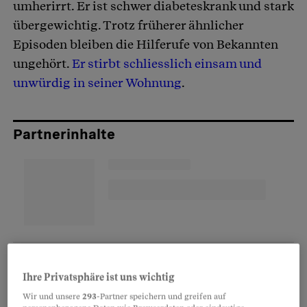
umherirrt. Er ist schwer diabeteskrank und stark
übergewichtig. Trotz früherer ähnlicher
Episoden bleiben die Hilferufe von Bekannten
ungehört.
Er stirbt schliesslich einsam und
unwürdig in seiner Wohnung
.
Partnerinhalte
Ihre Privatsphäre ist uns wichtig
Wir und unsere
293
-Partner speichern und greifen auf