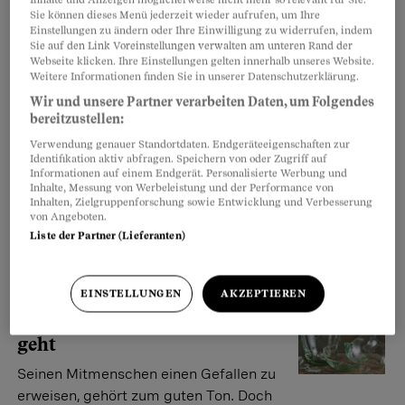
Sie können dieses Menü jederzeit wieder aufrufen, um Ihre
Einstellungen zu ändern oder Ihre Einwilligung zu widerrufen, indem
Auto
Sie auf den Link Voreinstellungen verwalten am unteren Rand der
Webseite klicken. Ihre Einstellungen gelten innerhalb unseres Website.
Braucht es eine
Weitere Informationen finden Sie in unserer Datenschutzerklärung.
Insassenversicherung?
Wir und unsere Partner verarbeiten Daten, um Folgendes
Frage: Die Police unserer
bereitzustellen:
Autoversicherung läuft bald aus. Eine
Verwendung genauer Standortdaten. Endgeräteeigenschaften zur
Identifikation aktiv abfragen. Speichern von oder Zugriff auf
Versicherungsgesellschaft sagt uns, wir bräuchten
Informationen auf einem Endgerät. Personalisierte Werbung und
keine Insassenversicherung. Eine andere sagt das
Inhalte, Messung von Werbeleistung und der Performance von
Inhalten, Zielgruppenforschung sowie Entwicklung und Verbesserung
Gegenteil. Brauchen wir nun eine?
von Angeboten.
Beobachter-Beratungsteam
Liste der Partner (Lieferanten)
EINSTELLUNGEN
AKZEPTIEREN
Haftpflicht
Wenn etwas in die Brüche
geht
Seinen Mitmenschen einen Gefallen zu
erweisen, gehört zum guten Ton. Doch