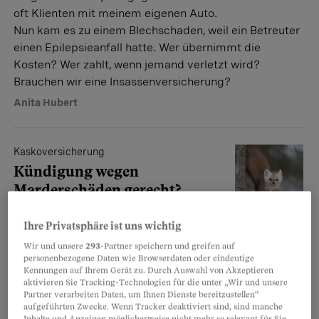
oft Klienten mit meinem eigenen Auto.
Nun kam es zu einem Blechschaden, weil ein Betreuter
einen Epilepsieanfall hatte. Wer übernimmt die
Kosten? Wer zahlt, wenn jemand verletzt wird?
Brauchen wir eine Insassenversicherung?
Anita Hubert
Kaskoversicherung
Kündigung wegen
Marderschäden gerecht?
Frage: Ich hatte wiederholt
Ihre Privatsphäre ist uns wichtig
Marderschäden an meinem Auto.
Obwohl mich an den Schäden keine Schuld trifft, will
Wir und unsere
293
-Partner speichern und greifen auf
personenbezogene Daten wie Browserdaten oder eindeutige
die Versicherung nun meine Police kündigen. Ist das
Kennungen auf Ihrem Gerät zu. Durch Auswahl von Akzeptieren
legal?
aktivieren Sie Tracking-Technologien für die unter „Wir und unsere
Partner verarbeiten Daten, um Ihnen Dienste bereitzustellen“
Katharina Siegrist
aufgeführten Zwecke. Wenn Tracker deaktiviert sind, sind manche
Inhalte und Anzeigen möglicherweise nicht mehr so relevant für Sie.