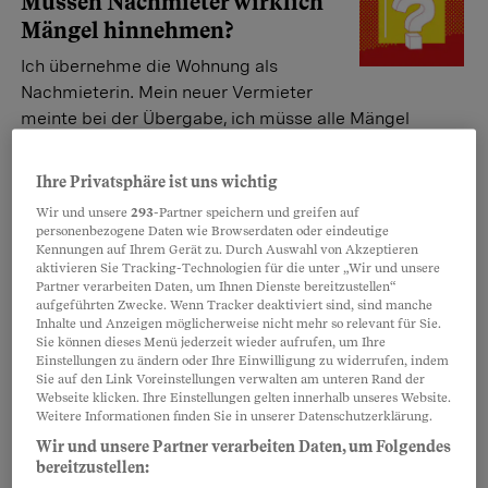
Müssen Nachmieter wirklich
Mängel hinnehmen?
Ich übernehme die Wohnung als
Nachmieterin. Mein neuer Vermieter
meinte bei der Übergabe, ich müsse alle Mängel
akzeptieren. Stimmt das?
Daniel Leiser
Ihre Privatsphäre ist uns wichtig
Wir und unsere
293
-Partner speichern und greifen auf
personenbezogene Daten wie Browserdaten oder eindeutige
Kennungen auf Ihrem Gerät zu. Durch Auswahl von Akzeptieren
Neue Wohnung nur gegen Aufpreis
aktivieren Sie Tracking-Technologien für die unter „Wir und unsere
Muss ich dem Vormieter
Partner verarbeiten Daten, um Ihnen Dienste bereitzustellen“
Möbel abkaufen?
aufgeführten Zwecke. Wenn Tracker deaktiviert sind, sind manche
Inhalte und Anzeigen möglicherweise nicht mehr so relevant für Sie.
Sie können dieses Menü jederzeit wieder aufrufen, um Ihre
Ein Mieter fordert: Übernehmt meine
Einstellungen zu ändern oder Ihre Einwilligung zu widerrufen, indem
Möbel für 7000 Franken, dann könnt ihr
Sie auf den Link Voreinstellungen verwalten am unteren Rand der
die Wohnung haben. Das sorgt für Empörung. Der
Webseite klicken. Ihre Einstellungen gelten innerhalb unseres Website.
Weitere Informationen finden Sie in unserer Datenschutzerklärung.
Beobachter sagt, was rechtlich gilt.
Wir und unsere Partner verarbeiten Daten, um Folgendes
Norina Meyer
,
Daniel Faulhaber
bereitzustellen: