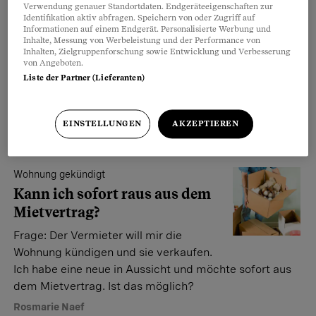
Verwendung genauer Standortdaten. Endgeräteeigenschaften zur
Identifikation aktiv abfragen. Speichern von oder Zugriff auf
Rücktritt vom Vertrag
Informationen auf einem Endgerät. Personalisierte Werbung und
Inhalte, Messung von Werbeleistung und der Performance von
Ich habs mir anders überlegt!
Inhalten, Zielgruppenforschung sowie Entwicklung und Verbesserung
von Angeboten.
Abgemacht ist abgemacht – so lautet
Liste der Partner (Lieferanten)
der Grundsatz bei Verträgen. Doch es
gibt Ausnahmen.
EINSTELLUNGEN
AKZEPTIEREN
Norina Meyer
,
Hanneke Spinatsch
,
Nicole Müller
Wohnung gekündigt
Kann ich sofort raus aus dem
Mietvertrag?
Frage: Der Vermieter will mir die
Wohnung kündigen und sie verkaufen.
Ich habe eine neue in Aussicht und möchte sofort aus
dem Mietvertrag. Ist das möglich?
Rosmarie Naef