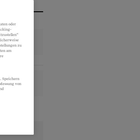
aten oder
acking-
tzustellen“
licherweise
stellungen zu
lten am
re
. Speichern
, Messung von
und