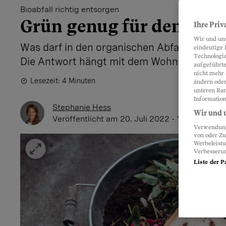
Bioabfall richtig entsorgen
Grün genug für den Grü
Ihre Priv
Wir und un
Was darf in den organischen Abfall, was mu
eindeutige 
Technologie
Die Antwort hängt mit dem Wohnort zusa
aufgeführte
nicht mehr 
Lesezeit: 4 Minuten
ändern oder
unteren Ran
Information
Stephanie Hess
Wir und u
Veröffentlicht
am 20. Juli 2022 - 12:18 Uhr
Verwendung 
von oder Zu
Werbeleist
Verbesseru
Liste der P