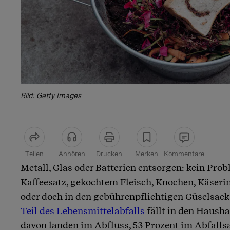
Bild: Getty Images
Teilen
Anhören
Drucken
Merken
Kommentare
Metall, Glas oder Batterien entsorgen: kein Pro
Artikel teilen
Kaffeesatz, gekochtem Fleisch, Knochen, Käseri
oder doch in den gebührenpflichtigen Güselsack?
Teil des Lebensmittelabfalls
fällt in den Hausha
davon landen im Abfluss, 53 Prozent im Abfalls