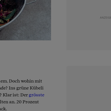
blem. Doch wohin mit
nde? Ins grüne Kübeli
 Klar ist: Der
grösste
lten an. 20 Prozent
ack.