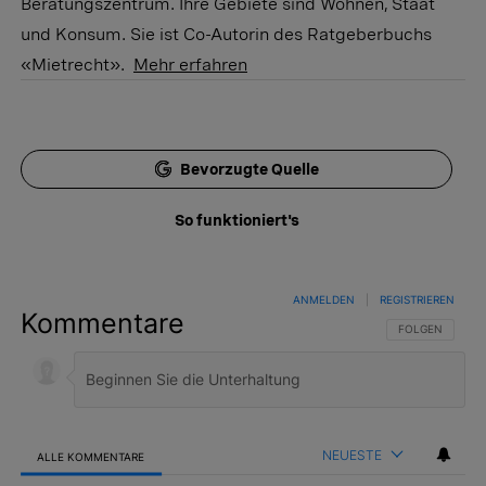
Beratungszentrum. Ihre Gebiete sind Wohnen, Staat
und Konsum. Sie ist Co-Autorin des Ratgeberbuchs
«Mietrecht».
Mehr erfahren
Bevorzugte Quelle
So funktioniert's
ANMELDEN
|
REGISTRIEREN
Kommentare
FOLGE DIESER 
FOLGEN
NEUESTE
ALLE KOMMENTARE