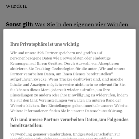
würden.
Sonst gilt:
Was Sie in den eigenen vier Wänden
tun, ist Ihre Sache.
Ihre Privatsphäre ist uns wichtig
Anders sieht es aus, wenn Sie
auf dem Balkon
Wir und unsere
293
-Partner speichern und greifen auf
personenbezogene Daten wie Browserdaten oder eindeutige
qualmen.
Dort gilt: Mieterinnen und Mieter
Kennungen auf Ihrem Gerät zu. Durch Auswahl von Akzeptieren
müssen
auf die Nachbarschaft Rücksicht
aktivieren Sie Tracking-Technologien für die unter „Wir und unsere
Partner verarbeiten Daten, um Ihnen Dienste bereitzustellen“
nehmen
. Wenn Sie so viel rauchen, dass Ihr
aufgeführten Zwecke. Wenn Tracker deaktiviert sind, sind manche
Inhalte und Anzeigen möglicherweise nicht mehr so relevant für Sie.
Nachbar zu keiner Tages- oder Nachtzeit
die
Sie können dieses Menü jederzeit wieder aufrufen, um Ihre
Wohnung lüften
kann, ist das aus dessen Sicht
Einstellungen zu ändern oder Ihre Einwilligung zu widerrufen, indem
Sie auf den Link Voreinstellungen verwalten am unteren Rand der
ein
Mangel an der Mietsache
. Die
Webseite klicken. Ihre Einstellungen gelten innerhalb unseres Website.
Weitere Informationen finden Sie in unserer Datenschutzerklärung.
Vermieterschaft muss das Problem beheben,
Wir und unsere Partner verarbeiten Daten, um Folgendes
notfalls indem sie
der rauchenden Person
bereitzustellen:
kündigt
.
Verwendung genauer Standortdaten. Endgeräteeigenschaften zur
Identifikation aktiv abfragen. Speichern von oder Zugriff auf