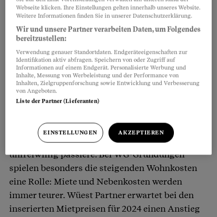
Webseite klicken. Ihre Einstellungen gelten innerhalb unseres Website.
Weitere Informationen finden Sie in unserer Datenschutzerklärung.
Wir und unsere Partner verarbeiten Daten, um Folgendes
bereitzustellen:
Verwendung genauer Standortdaten. Endgeräteeigenschaften zur
Identifikation aktiv abfragen. Speichern von oder Zugriff auf
Informationen auf einem Endgerät. Personalisierte Werbung und
Inhalte, Messung von Werbeleistung und der Performance von
Inhalten, Zielgruppenforschung sowie Entwicklung und Verbesserung
von Angeboten.
Liste der Partner (Lieferanten)
Die Immobilienberatungsfirma Wüest Partner
schreibt in ihrem Immo-Monitoring, dass der
EINSTELLUNGEN
AKZEPTIEREN
starke Zuwachs an Wohngemeinschaften eher
unfreiwillig passiere. Bei WG-Gründungen
spielen besonders die steigenden Wohnkosten
eine Rolle: Miete und Nebenkosten werden
immer teurer. Wüest Partner erwartet bei den
inserierten Mietpreisen für 2024 einen Anstieg