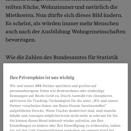
teilten Küche, Wohnzimmer und natürlich die
Mietkosten. Nun dürfte sich dieses Bild ändern.
Es scheint, als würden immer mehr Menschen
auch nach der Ausbildung Wohngemeinschaften
bevorzugen.
Wie die Zahlen des Bundesamtes für Statistik
zeigen, wurden im vergangenen Jahr 29’000
neue Haushalte gebildet, in denen mindestens
Ihre Privatsphäre ist uns wichtig
drei Personen wohnen. Das sind 7466 mehr als
Wir und unsere
293
-Partner speichern und greifen auf
2021.
personenbezogene Daten wie Browserdaten oder eindeutige
Kennungen auf Ihrem Gerät zu. Durch Auswahl von Akzeptieren
aktivieren Sie Tracking-Technologien für die unter „Wir und unsere
Partner verarbeiten Daten, um Ihnen Dienste bereitzustellen“
Partnerinhalte
aufgeführten Zwecke. Wenn Tracker deaktiviert sind, sind manche
Inhalte und Anzeigen möglicherweise nicht mehr so relevant für Sie.
Sie können dieses Menü jederzeit wieder aufrufen, um Ihre
Einstellungen zu ändern oder Ihre Einwilligung zu widerrufen, indem
Sie auf den Link Voreinstellungen verwalten am unteren Rand der