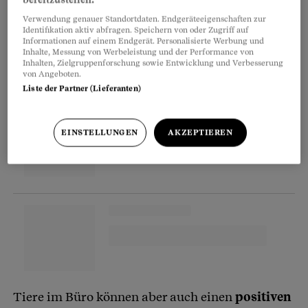
bereits vorher verboten, was nun jedoch
Verwendung genauer Standortdaten. Endgeräteeigenschaften zur
Identifikation aktiv abfragen. Speichern von oder Zugriff auf
konsequent durchgesetzt wird.
Informationen auf einem Endgerät. Personalisierte Werbung und
Inhalte, Messung von Werbeleistung und der Performance von
Inhalten, Zielgruppenforschung sowie Entwicklung und Verbesserung
von Angeboten.
Partnerinhalte
Liste der Partner (Lieferanten)
EINSTELLUNGEN
AKZEPTIEREN
Tiere im Büro können aber auch einen
positiven