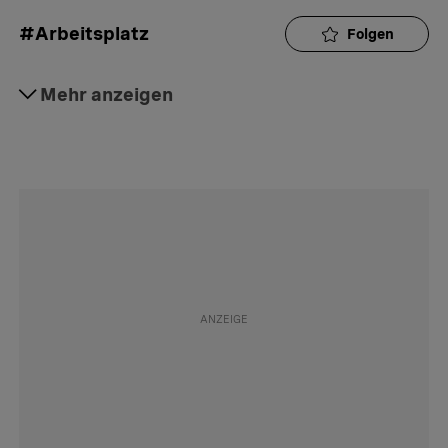
#Arbeitsplatz
Folgen
#Arbeitsrecht
Mehr anzeigen
Folgen
#Tierhalter
Folgen
#Arbeit
Folgen
#Rat
Folgen
#Aktuell
Folgen