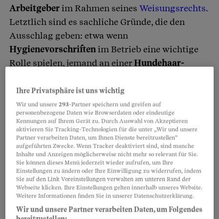
Arbeitgeber
im Rahmen seines
Weisungsrechts
.
Letztlich sind es sachliche Gründe, die den
Ausschlag geben: etwa wenn
Hygienevorschriften
im Betrieb eine wichtige
Rolle spielen, jemand an einer
Hundehaar-
Allergie
leidet oder der Vierbeiner den
Betriebsablauf stören
könnte.
Ihre Privatsphäre ist uns wichtig
Wir und unsere
293
-Partner speichern und greifen auf
personenbezogene Daten wie Browserdaten oder eindeutige
So hat etwa die
Schwyzer
Kantonsverwaltung
Kennungen auf Ihrem Gerät zu. Durch Auswahl von Akzeptieren
aktivieren Sie Tracking-Technologien für die unter „Wir und unsere
entschieden, per 1. September 2026 das
Partner verarbeiten Daten, um Ihnen Dienste bereitzustellen“
Mitbringen von
Hunden zu untersagen.
Der
aufgeführten Zwecke. Wenn Tracker deaktiviert sind, sind manche
Inhalte und Anzeigen möglicherweise nicht mehr so relevant für Sie.
Grund dafür ist, dass eine Reinigungskraft von
Sie können dieses Menü jederzeit wieder aufrufen, um Ihre
Einstellungen zu ändern oder Ihre Einwilligung zu widerrufen, indem
einem mitgebrachten Dackel während der
Sie auf den Link Voreinstellungen verwalten am unteren Rand der
Arbeit in einem Schwyzer Regierungsgebäude
Webseite klicken. Ihre Einstellungen gelten innerhalb unseres Website.
Weitere Informationen finden Sie in unserer Datenschutzerklärung.
gebissen wurde.
Eigentlich hätte die
Wir und unsere Partner verarbeiten Daten, um Folgendes
Hausordnung
Haustiere am Arbeitsplatz
bereitzustellen: