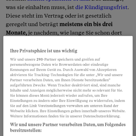
was sie einhalten muss, ist
die Kündigungsfrist
.
Diese steht im Vertrag oder ist gesetzlich
geregelt und beträgt
meistens ein bis drei
Monate,
je nachdem, wie lange Sie schon dort
arbeiten.
Ihre Privatsphäre ist uns wichtig
Nicht zulässig ist die
Kündigung zur Unzeit,
Wir und unsere
293
-Partner speichern und greifen auf
personenbezogene Daten wie Browserdaten oder eindeutige
also insbesondere
bei Arbeitsunfähigkeit
wegen
Kennungen auf Ihrem Gerät zu. Durch Auswahl von Akzeptieren
aktivieren Sie Tracking-Technologien für die unter „Wir und unsere
Unfalls oder Krankheit,
Militärdienst
oder
Partner verarbeiten Daten, um Ihnen Dienste bereitzustellen“
Schwangerschaft
. Dieser Kündigungsschutz ist
aufgeführten Zwecke. Wenn Tracker deaktiviert sind, sind manche
Inhalte und Anzeigen möglicherweise nicht mehr so relevant für Sie.
allerdings
zeitlich begrenzt
und gilt
erst nach
Sie können dieses Menü jederzeit wieder aufrufen, um Ihre
Einstellungen zu ändern oder Ihre Einwilligung zu widerrufen, indem
Ablauf der Probezeit.
Sie auf den Link Voreinstellungen verwalten am unteren Rand der
Webseite klicken. Ihre Einstellungen gelten innerhalb unseres Website.
Weitere Informationen finden Sie in unserer Datenschutzerklärung.
Partnerinhalte
Wir und unsere Partner verarbeiten Daten, um Folgendes
bereitzustellen: