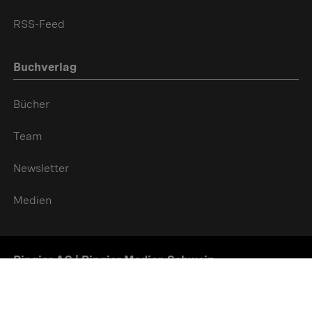
RSS-Feed
Buchverlag
Bücher
Team
Newsletter
Medien
Ringier AG | Ringier Medien Schweiz
16
weitere Publikationen Anzeigen