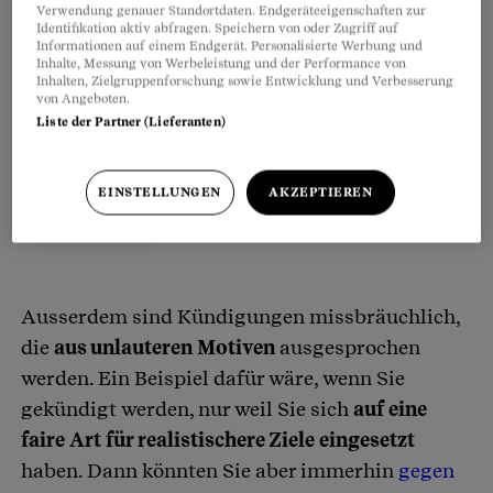
Verwendung genauer Standortdaten. Endgeräteeigenschaften zur
Identifikation aktiv abfragen. Speichern von oder Zugriff auf
Informationen auf einem Endgerät. Personalisierte Werbung und
Inhalte, Messung von Werbeleistung und der Performance von
Inhalten, Zielgruppenforschung sowie Entwicklung und Verbesserung
von Angeboten.
Liste der Partner (Lieferanten)
EINSTELLUNGEN
AKZEPTIEREN
Ausserdem sind Kündigungen missbräuchlich,
die
aus unlauteren Motiven
ausgesprochen
werden. Ein Beispiel dafür wäre, wenn Sie
gekündigt werden, nur weil Sie sich
auf eine
faire Art für realistischere Ziele eingesetzt
haben. Dann könnten Sie aber immerhin
gegen