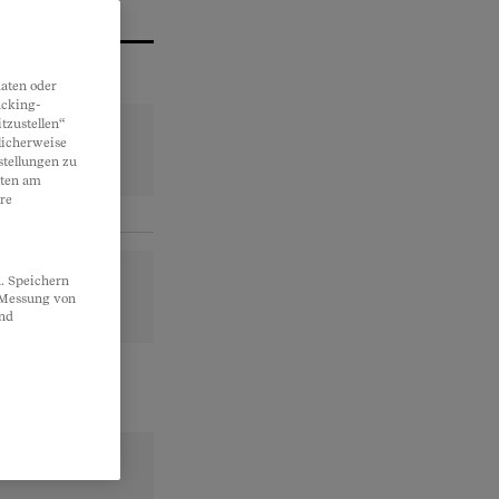
aten oder
acking-
tzustellen“
licherweise
stellungen zu
lten am
re
. Speichern
, Messung von
und