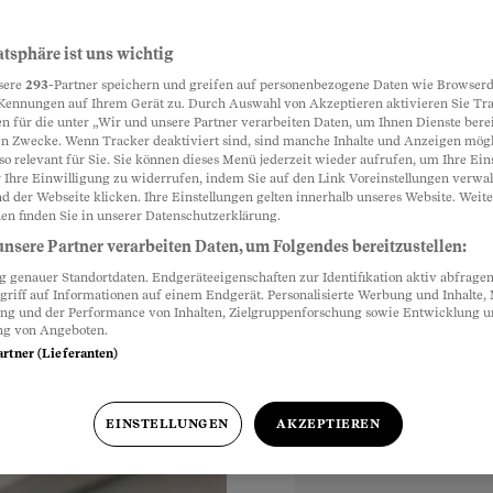
verdienen –
atsphäre ist uns wichtig
Partnerinhalte
sere
293
-Partner speichern und greifen auf personenbezogene Daten wie Browserd
Kennungen auf Ihrem Gerät zu. Durch Auswahl von Akzeptieren aktivieren Sie Tr
n für die unter „Wir und unsere Partner verarbeiten Daten, um Ihnen Dienste berei
n Zwecke. Wenn Tracker deaktiviert sind, sind manche Inhalte und Anzeigen mög
hes Geld. Andere
so relevant für Sie. Sie können dieses Menü jederzeit wieder aufrufen, um Ihre Ein
vates Business
 Ihre Einwilligung zu widerrufen, indem Sie auf den Link Voreinstellungen verwa
d der Webseite klicken. Ihre Einstellungen gelten innerhalb unseres Website. Weite
en finden Sie in unserer Datenschutzerklärung.
nsere Partner verarbeiten Daten, um Folgendes bereitzustellen:
genauer Standortdaten. Endgeräteeigenschaften zur Identifikation aktiv abfragen
griff auf Informationen auf einem Endgerät. Personalisierte Werbung und Inhalte
ung und der Performance von Inhalten, Zielgruppenforschung sowie Entwicklung 
ng von Angeboten.
artner (Lieferanten)
EINSTELLUNGEN
AKZEPTIEREN