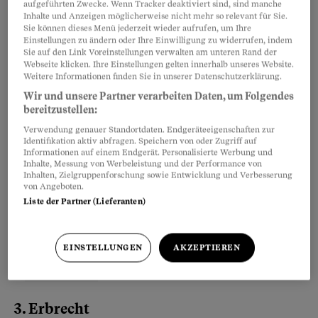
aufgeführten Zwecke. Wenn Tracker deaktiviert sind, sind manche
Ohne gemeinsame Erklärung steht das
Inhalte und Anzeigen möglicherweise nicht mehr so relevant für Sie.
Sie können dieses Menü jederzeit wieder aufrufen, um Ihre
Sorgerecht allein der Mutter zu.
Einstellungen zu ändern oder Ihre Einwilligung zu widerrufen, indem
Sie auf den Link Voreinstellungen verwalten am unteren Rand der
Webseite klicken. Ihre Einstellungen gelten innerhalb unseres Website.
Weitere Informationen finden Sie in unserer Datenschutzerklärung.
Partnerinhalte
Wir und unsere Partner verarbeiten Daten, um Folgendes
bereitzustellen:
Verwendung genauer Standortdaten. Endgeräteeigenschaften zur
Identifikation aktiv abfragen. Speichern von oder Zugriff auf
Informationen auf einem Endgerät. Personalisierte Werbung und
Inhalte, Messung von Werbeleistung und der Performance von
Inhalten, Zielgruppenforschung sowie Entwicklung und Verbesserung
von Angeboten.
Liste der Partner (Lieferanten)
EINSTELLUNGEN
AKZEPTIEREN
3. Erbrecht