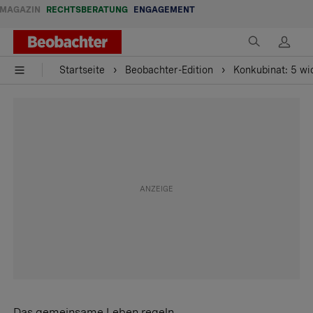
MAGAZIN
RECHTSBERATUNG
ENGAGEMENT
Startseite
Beobachter-Edition
Konkubinat: 5 wi
Das gemeinsame Leben regeln