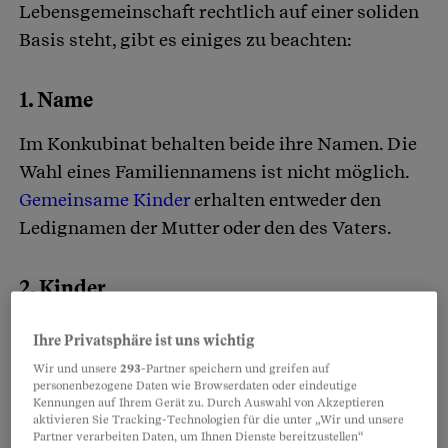
Lebensgemeinschaft rechtlich auf einer soliden
Basis steht, gibt es einiges zu beachten:
1. Name
Im Konkubinat behalten beide ihre Namen. Die
Wahl eines Familiennamens ist nicht möglich.
Gemeinsame Kinder
erhalten entweder den
Ledignamen der Mutter oder den des Vaters.
2. Kinder
Das
gemeinsame Sorgerecht
erhalten
Ihre Privatsphäre ist uns wichtig
Konkubinatseltern nicht automatisch. Sie
Wir und unsere
293
-Partner speichern und greifen auf
müssen eine gemeinsame Erklärung beim
personenbezogene Daten wie Browserdaten oder eindeutige
Kennungen auf Ihrem Gerät zu. Durch Auswahl von Akzeptieren
Zivilstandsamt oder bei der Kindes- und
aktivieren Sie Tracking-Technologien für die unter „Wir und unsere
Partner verarbeiten Daten, um Ihnen Dienste bereitzustellen“
Erwachsenenschutzbehörde (Kesb) abgeben.