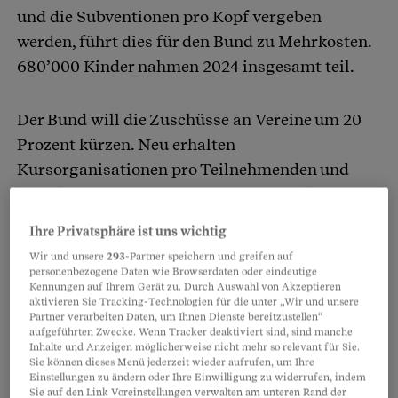
und die Subventionen pro Kopf vergeben
werden, führt dies für den Bund zu Mehrkosten.
680’000 Kinder nahmen 2024 insgesamt teil.
Der Bund will die Zuschüsse an Vereine um 20
Prozent kürzen. Neu erhalten
Kursorganisationen pro Teilnehmenden und
Stunde Fr. 1.04 statt Fr. 1.30. Die Lagerbeiträge
sinken von 16 auf 12 Franken pro Tag.
Ihre Privatsphäre ist uns wichtig
Wir und unsere
293
-Partner speichern und greifen auf
personenbezogene Daten wie Browserdaten oder eindeutige
Partnerinhalte
Kennungen auf Ihrem Gerät zu. Durch Auswahl von Akzeptieren
aktivieren Sie Tracking-Technologien für die unter „Wir und unsere
Partner verarbeiten Daten, um Ihnen Dienste bereitzustellen“
aufgeführten Zwecke. Wenn Tracker deaktiviert sind, sind manche
Inhalte und Anzeigen möglicherweise nicht mehr so relevant für Sie.
Sie können dieses Menü jederzeit wieder aufrufen, um Ihre
Einstellungen zu ändern oder Ihre Einwilligung zu widerrufen, indem
Sie auf den Link Voreinstellungen verwalten am unteren Rand der