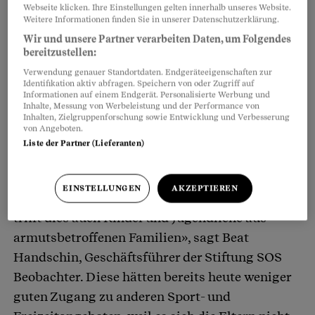
Webseite klicken. Ihre Einstellungen gelten innerhalb unseres Website.
Weitere Informationen finden Sie in unserer Datenschutzerklärung.
Wir und unsere Partner verarbeiten Daten, um Folgendes
bereitzustellen:
Verwendung genauer Standortdaten. Endgeräteeigenschaften zur
Identifikation aktiv abfragen. Speichern von oder Zugriff auf
Informationen auf einem Endgerät. Personalisierte Werbung und
Inhalte, Messung von Werbeleistung und der Performance von
Inhalten, Zielgruppenforschung sowie Entwicklung und Verbesserung
Weniger Zugang zu Sport
von Angeboten.
Liste der Partner (Lieferanten)
Besonders für Kinder aus sozial schwächeren
Familien ist der Entscheid einschneidend.
EINSTELLUNGEN
AKZEPTIEREN
«Wenn Subventionen für J+S gekürzt werden,
trifft dies auch Kinder und Jugendliche aus
armutsbetroffenen Familien», sagt Beat
Handschin, Geschäftsführer der Stiftung SOS
Beobachter. Diese hätten bereits heute weniger
guten Zugang zu anderen Sport- und