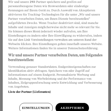
Wir und unsere
293
-Partner speichern und greifen auf
personenbezogene Daten wie Browserdaten oder eindeutige
Kennungen auf Ihrem Gerät zu. Durch Auswahl von Akzeptieren
aktivieren Sie Tracking-Technologien für die unter „Wir und unsere
Partner verarbeiten Daten, um Ihnen Dienste bereitzustellen“
aufgeführten Zwecke. Wenn Tracker deaktiviert sind, sind manche
Inhalte und Anzeigen möglicherweise nicht mehr so relevant für Sie.
Sie können dieses Menü jederzeit wieder aufrufen, um Ihre
Einstellungen zu ändern oder Ihre Einwilligung zu widerrufen, indem
Pornos erstellen mit einem Klick
Sie auf den Link Voreinstellungen verwalten am unteren Rand der
Webseite klicken. Ihre Einstellungen gelten innerhalb unseres Website.
Der Fall steht für eine alarmierende
Weitere Informationen finden Sie in unserer Datenschutzerklärung.
Wir und unsere Partner verarbeiten Daten, um Folgendes
Entwicklung: KI ermöglicht es inzwischen
bereitzustellen:
jedem, aus harmlosen Fotos sexualisierte
Verwendung genauer Standortdaten. Endgeräteeigenschaften zur
Deepfakes zu erstellen. Sogenannte Nudifier-
Identifikation aktiv abfragen. Speichern von oder Zugriff auf
Informationen auf einem Endgerät. Personalisierte Werbung und
Apps machen es möglich.
Inhalte, Messung von Werbeleistung und der Performance von
Inhalten, Zielgruppenforschung sowie Entwicklung und Verbesserung
von Angeboten.
Der Bundesrat soll handeln. Am 16. Juni
Liste der Partner (Lieferanten)
überwies der Nationalrat eine entsprechende
Motion, die auch die Regierung unterstützt.
EINSTELLUNGEN
AKZEPTIEREN