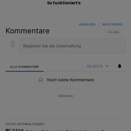
So funktioniert's
ANMELDEN
|
REGISTRIEREN
Kommentare
FOLGE DIESER 
FOLGEN
NEUESTE
ALLE KOMMENTARE
Alle Kommentare
Noch keine Kommentare
WERBUNG
AKTIVE UNTERHALTUNGEN
Das Folgende ist eine Liste der am meisten kommentierten Artikel 