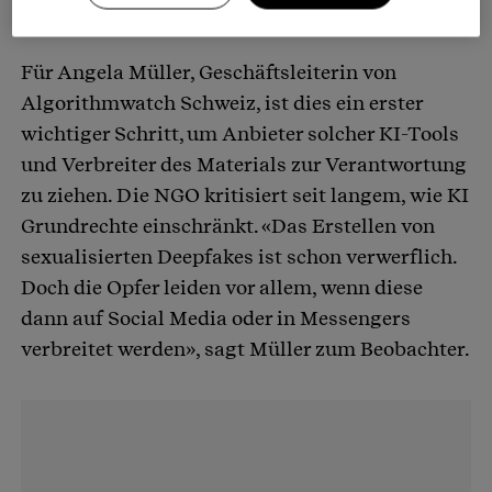
Demnächst dürfte der Ständerat folgen.
Für Angela Müller, Geschäftsleiterin von
Algorithmwatch Schweiz, ist dies ein erster
wichtiger Schritt, um Anbieter solcher KI-Tools
und Verbreiter des Materials zur Verantwortung
zu ziehen. Die NGO kritisiert seit langem, wie KI
Grundrechte einschränkt. «Das Erstellen von
sexualisierten Deepfakes ist schon verwerflich.
Doch die Opfer leiden vor allem, wenn diese
dann auf Social Media oder in Messengers
verbreitet werden», sagt Müller zum Beobachter.