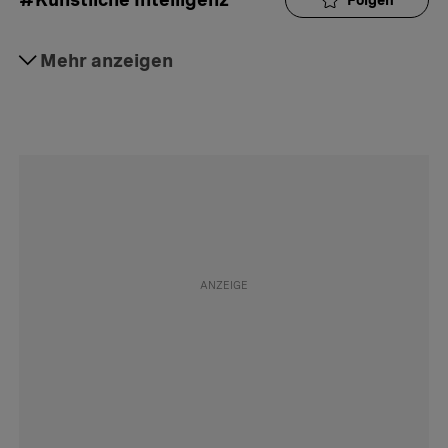
#Politik
Mehr anzeigen
Folgen
#Daily
Folgen
#Interaktion
Folgen
#Digitalisierung
Folgen
#Gesetze
Folgen