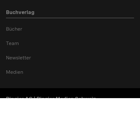
Buchverlag
Bücher
Team
Newsletter
Medien
Ringier AG | Ringier Medien Schweiz
16
weitere Publikationen Anzeigen