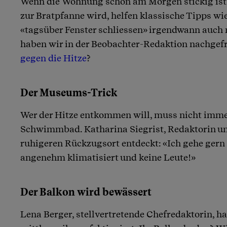
Wenn die Wohnung schon am Morgen stickig ist
Artikel teilen
zur Bratpfanne wird, helfen klassische Tipps wie
«tagsüber Fenster schliessen» irgendwann auch 
haben wir in der Beobachter-Redaktion nachgefra
gegen die Hitze
?
Der Museums-Trick
Wer der Hitze entkommen will, muss nicht immer
Schwimmbad. Katharina Siegrist, Redaktorin und
ruhigeren Rückzugsort entdeckt: «Ich gehe ger
angenehm klimatisiert und keine Leute!»
Der Balkon wird bewässert
Lena Berger, stellvertretende Chefredaktorin, h