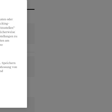
aten oder
acking-
tzustellen“
licherweise
stellungen zu
lten am
re
. Speichern
, Messung von
und