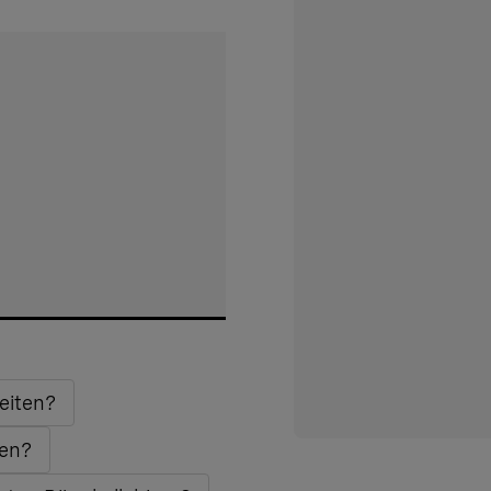
eiten?
gen?