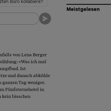
zten Büro kollabiere?
Meistgelesen
nfalls von Lena Berger
kühlung: «Was ich mal
ampfbad. Ist
hitze und danach abkühle
en ganzen Tag weniger.
em Fünfsternehotel in
 kein bisschen