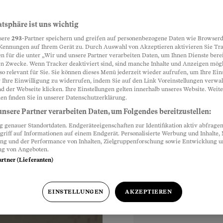
zewelle – 5
atsphäre ist uns wichtig
Partnerinhalte
sere
293
-Partner speichern und greifen auf personenbezogene Daten wie Browserd
Kennungen auf Ihrem Gerät zu. Durch Auswahl von Akzeptieren aktivieren Sie Tr
n für die unter „Wir und unsere Partner verarbeiten Daten, um Ihnen Dienste berei
n Zwecke. Wenn Tracker deaktiviert sind, sind manche Inhalte und Anzeigen mög
d am Morgen: Die
so relevant für Sie. Sie können dieses Menü jederzeit wieder aufrufen, um Ihre Ein
chsten Tricks gegen
 Ihre Einwilligung zu widerrufen, indem Sie auf den Link Voreinstellungen verwa
d der Webseite klicken. Ihre Einstellungen gelten innerhalb unseres Website. Weite
 ersten Blick absurd,
en finden Sie in unserer Datenschutzerklärung.
nsere Partner verarbeiten Daten, um Folgendes bereitzustellen:
genauer Standortdaten. Endgeräteeigenschaften zur Identifikation aktiv abfragen
griff auf Informationen auf einem Endgerät. Personalisierte Werbung und Inhalte
ung und der Performance von Inhalten, Zielgruppenforschung sowie Entwicklung 
ng von Angeboten.
artner (Lieferanten)
EINSTELLUNGEN
AKZEPTIEREN