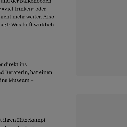
 und der Balkonboden
 «viel trinken» oder
nicht mehr weiter. Also
gt: Was hilft wirklich
 direkt ins
 Beraterin, hat einen
n ins Museum –
at ihren Hitzekampf