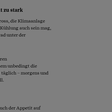
t zu stark
gross, die Klimaanlage
 Kühlung auch sein mag,
rad unter der
eren
dem unbedingt die
 täglich – morgens und
l.
uch der Appetit auf