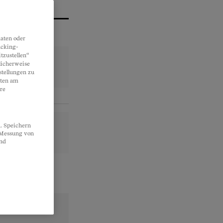
aten oder
acking-
tzustellen“
licherweise
stellungen zu
lten am
re
. Speichern
, Messung von
und