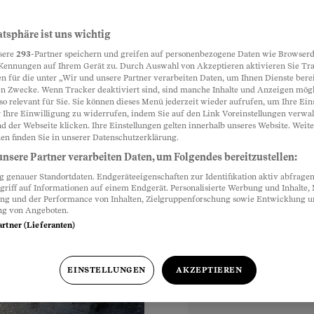
en Kopf
atsphäre ist uns wichtig
Partnerinhalte
sere
293
-Partner speichern und greifen auf personenbezogene Daten wie Browserd
n nur kurzfristig, um
Kennungen auf Ihrem Gerät zu. Durch Auswahl von Akzeptieren aktivieren Sie Tr
n für die unter „Wir und unsere Partner verarbeiten Daten, um Ihnen Dienste berei
ters bleiben Sie
n Zwecke. Wenn Tracker deaktiviert sind, sind manche Inhalte und Anzeigen mög
so relevant für Sie. Sie können dieses Menü jederzeit wieder aufrufen, um Ihre Ein
 Ihre Einwilligung zu widerrufen, indem Sie auf den Link Voreinstellungen verwa
d der Webseite klicken. Ihre Einstellungen gelten innerhalb unseres Website. Weite
en finden Sie in unserer Datenschutzerklärung.
nsere Partner verarbeiten Daten, um Folgendes bereitzustellen:
genauer Standortdaten. Endgeräteeigenschaften zur Identifikation aktiv abfragen
griff auf Informationen auf einem Endgerät. Personalisierte Werbung und Inhalte
ung und der Performance von Inhalten, Zielgruppenforschung sowie Entwicklung 
ng von Angeboten.
artner (Lieferanten)
EINSTELLUNGEN
AKZEPTIEREN