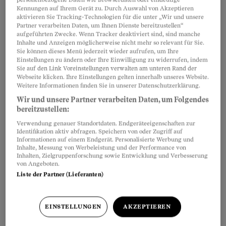
Kennungen auf Ihrem Gerät zu. Durch Auswahl von Akzeptieren
aktivieren Sie Tracking-Technologien für die unter „Wir und unsere
Partner verarbeiten Daten, um Ihnen Dienste bereitzustellen“
aufgeführten Zwecke. Wenn Tracker deaktiviert sind, sind manche
Inhalte und Anzeigen möglicherweise nicht mehr so relevant für Sie.
Sie können dieses Menü jederzeit wieder aufrufen, um Ihre
Einstellungen zu ändern oder Ihre Einwilligung zu widerrufen, indem
Sie auf den Link Voreinstellungen verwalten am unteren Rand der
Webseite klicken. Ihre Einstellungen gelten innerhalb unseres Website.
Weitere Informationen finden Sie in unserer Datenschutzerklärung.
Wir und unsere Partner verarbeiten Daten, um Folgendes
bereitzustellen:
Verwendung genauer Standortdaten. Endgeräteeigenschaften zur
Identifikation aktiv abfragen. Speichern von oder Zugriff auf
Informationen auf einem Endgerät. Personalisierte Werbung und
Inhalte, Messung von Werbeleistung und der Performance von
Das berichtet der Verein Fairmedia, der sich für
Inhalten, Zielgruppenforschung sowie Entwicklung und Verbesserung
von Angeboten.
die Interessen von Medienopfern einsetzt. Er
Liste der Partner (Lieferanten)
konnte Meldungen der Eidgenössischen
Kommission gegen Rassismus (EKR) einsehen
EINSTELLUNGEN
AKZEPTIEREN
und stiess dabei auch auf Online-Hassrede in
den Kommentarspalten von Schweizer Medien.