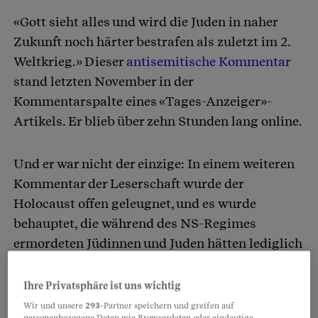
«Gott sieht alles und wird die Juden in naher
Artikel teilen
Zukunft noch härter bestrafen als zuletzt im 2.
Weltkrieg.» Dieser
antisemitische Kommentar
stand letzten November in der
Kommentarspalte eines «Tages-Anzeiger»-
Artikels. Er blieb über zehn Stunden lang online.
Und er war nicht der einzige: In einem weiteren
Kommentar der Leserschaft wurde der
Holocaust offen geleugnet, und es wurde
behauptet, die während des NS-Regimes
ermordeten Jüdinnen und Juden hätten lediglich
«sechsmillionenfach ihre Namen geändert».
Ihre Privatsphäre ist uns wichtig
Wir und unsere
293
-Partner speichern und greifen auf
Partnerinhalte
personenbezogene Daten wie Browserdaten oder eindeutige