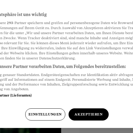
ss-Irrtümer
atsphäre ist uns wichtig
Partnerinhalte
sere
293
-Partner speichern und greifen auf personenbezogene Daten wie Browserd
es denn richtig macht.
Kennungen auf Ihrem Gerät zu. Durch Auswahl von Akzeptieren aktivieren Sie Tr
n für die unter „Wir und unsere Partner verarbeiten Daten, um Ihnen Dienste berei
n Zwecke. Wenn Tracker deaktiviert sind, sind manche Inhalte und Anzeigen mög
so relevant für Sie. Sie können dieses Menü jederzeit wieder aufrufen, um Ihre Ein
 Ihre Einwilligung zu widerrufen, indem Sie auf den Link Voreinstellungen verwa
d der Webseite klicken. Ihre Einstellungen gelten innerhalb unseres Website. Weite
en finden Sie in unserer Datenschutzerklärung.
nsere Partner verarbeiten Daten, um Folgendes bereitzustellen:
genauer Standortdaten. Endgeräteeigenschaften zur Identifikation aktiv abfragen
griff auf Informationen auf einem Endgerät. Personalisierte Werbung und Inhalte
ung und der Performance von Inhalten, Zielgruppenforschung sowie Entwicklung 
ng von Angeboten.
artner (Lieferanten)
EINSTELLUNGEN
AKZEPTIEREN