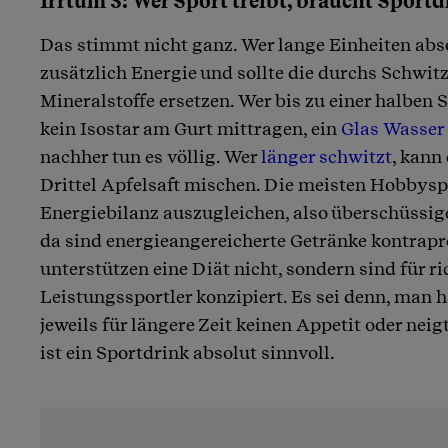
Irrtum 3: Wer Sport treibt, braucht Sportd
Das stimmt nicht ganz. Wer lange Einheiten abso
zusätzlich Energie und sollte die durchs Schwit
Mineralstoffe ersetzen. Wer bis zu einer halben 
kein Isostar am Gurt mittragen, ein
Glas Wasser
nachher tun es völlig. Wer
länger schwitzt
, kann
Drittel Apfelsaft mischen. Die meisten Hobbyspo
Energiebilanz auszugleichen, also überschüssi
da sind energieangereicherte Getränke kontrapr
unterstützen eine Diät nicht, sondern sind für r
Leistungssportler konzipiert. Es sei denn, man 
jeweils für längere Zeit keinen Appetit oder nei
ist ein Sportdrink absolut sinnvoll.