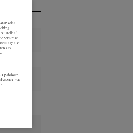
aten oder
acking-
tzustellen“
licherweise
stellungen zu
lten am
re
. Speichern
, Messung von
und