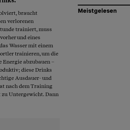
rinks.
Meistgelesen
lviert, braucht
zen verlorenen
Stunde trainiert, muss
vorher und eines
 das Wasser mit einem
rtler trainieren, um die
ge Energie abzubauen –
oduktiv; diese Drinks
ichtige Ausdauer- und
hat nach dem Training
gt zu Untergewicht. Dann