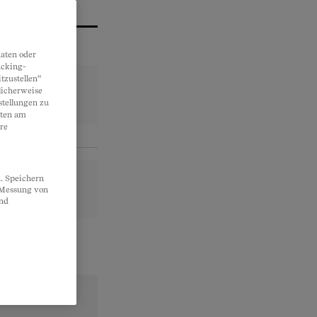
aten oder
acking-
tzustellen“
licherweise
stellungen zu
lten am
re
. Speichern
, Messung von
und