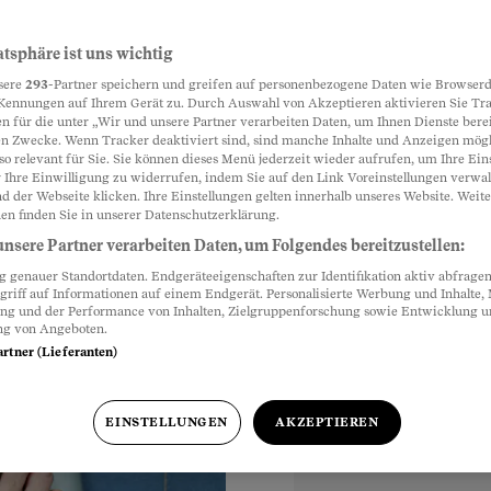
nd ist der
atsphäre ist uns wichtig
Partnerinhalte
sere
293
-Partner speichern und greifen auf personenbezogene Daten wie Browserd
Kennungen auf Ihrem Gerät zu. Durch Auswahl von Akzeptieren aktivieren Sie Tr
n für die unter „Wir und unsere Partner verarbeiten Daten, um Ihnen Dienste berei
n Zwecke. Wenn Tracker deaktiviert sind, sind manche Inhalte und Anzeigen mög
 aber auch schaden.
so relevant für Sie. Sie können dieses Menü jederzeit wieder aufrufen, um Ihre Ein
er lassen sollte.
 Ihre Einwilligung zu widerrufen, indem Sie auf den Link Voreinstellungen verwa
d der Webseite klicken. Ihre Einstellungen gelten innerhalb unseres Website. Weite
en finden Sie in unserer Datenschutzerklärung.
nsere Partner verarbeiten Daten, um Folgendes bereitzustellen:
genauer Standortdaten. Endgeräteeigenschaften zur Identifikation aktiv abfragen
griff auf Informationen auf einem Endgerät. Personalisierte Werbung und Inhalte
ung und der Performance von Inhalten, Zielgruppenforschung sowie Entwicklung 
ng von Angeboten.
artner (Lieferanten)
EINSTELLUNGEN
AKZEPTIEREN