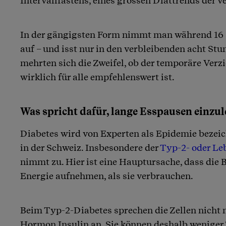
Intervallfastens, eines grossen Diättrends der 
In der gängigsten Form nimmt man während 16
auf – und isst nur in den verbleibenden acht Stu
mehrten sich die Zweifel, ob der temporäre Ver
wirklich für alle empfehlenswert ist.
Was spricht dafür, lange Esspausen einzu
Diabetes wird von Experten als Epidemie bezeic
in der Schweiz. Insbesondere der
Typ-2- oder Le
nimmt zu. Hier ist eine Hauptursache, dass die 
Energie aufnehmen, als sie verbrauchen.
Beim Typ-2-Diabetes sprechen die Zellen nicht 
Hormon Insulin an. Sie können deshalb weniger