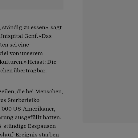
 ständig zu essen», sagt
Unispital Genf. «Das
ten sei eine
viel von unserem
ulturen.» Heisst: Die
schen übertragbar.
eilen, die bei Menschen,
tes Sterberisiko
20'000 US-Amerikaner,
hrung ausgefüllt hatten.
16-stündige Esspausen
islauf-Ereignis starben