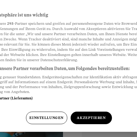
one nicht
atsphäre ist uns wichtig
Partnerinhalte
sere
293
-Partner speichern und greifen auf personenbezogene Daten wie Browserd
Kennungen auf Ihrem Gerät zu. Durch Auswahl von Akzeptieren aktivieren Sie Tr
n für die unter „Wir und unsere Partner verarbeiten Daten, um Ihnen Dienste berei
n Zwecke. Wenn Tracker deaktiviert sind, sind manche Inhalte und Anzeigen mög
lette sitzt, riskiert
so relevant für Sie. Sie können dieses Menü jederzeit wieder aufrufen, um Ihre Ein
er Schwerkraft zu tun.
 Ihre Einwilligung zu widerrufen, indem Sie auf den Link Voreinstellungen verwa
d der Webseite klicken. Ihre Einstellungen gelten innerhalb unseres Website. Weite
en finden Sie in unserer Datenschutzerklärung.
nsere Partner verarbeiten Daten, um Folgendes bereitzustellen:
genauer Standortdaten. Endgeräteeigenschaften zur Identifikation aktiv abfragen
griff auf Informationen auf einem Endgerät. Personalisierte Werbung und Inhalte
 Uhr
ung und der Performance von Inhalten, Zielgruppenforschung sowie Entwicklung 
ng von Angeboten.
artner (Lieferanten)
EINSTELLUNGEN
AKZEPTIEREN