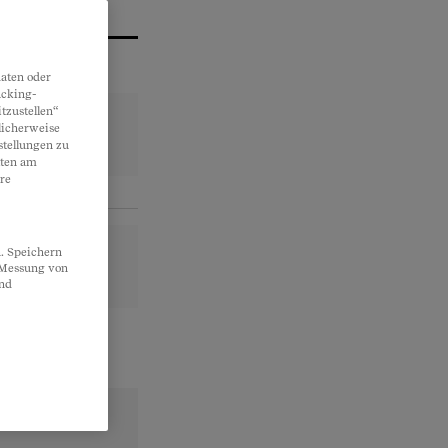
aten oder
acking-
tzustellen“
licherweise
stellungen zu
lten am
re
. Speichern
, Messung von
und