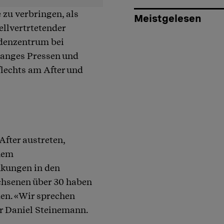
e zu verbringen, als
Meistgelesen
ellvertrtetender
odenzentrum bei
Langes Pressen und
lechts am After und
fter austreten,
inem
nkungen in den
achsenen über 30 haben
en. «Wir sprechen
er Daniel Steinemann.