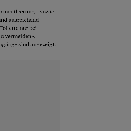
armentleerung – sowie
und ausreichend
oilette nur bei
zu vermeiden»,
engänge sind angezeigt.