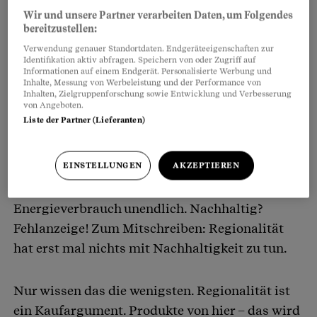
Wir und unsere Partner verarbeiten Daten, um Folgendes
bereitzustellen:
Verwendung genauer Standortdaten. Endgeräteeigenschaften zur
Identifikation aktiv abfragen. Speichern von oder Zugriff auf
Informationen auf einem Endgerät. Personalisierte Werbung und
Inhalte, Messung von Werbeleistung und der Performance von
Inhalten, Zielgruppenforschung sowie Entwicklung und Verbesserung
von Angeboten.
Liste der Partner (Lieferanten)
EINSTELLUNGEN
AKZEPTIEREN
Einiges. Denn regional sind auch die Tomaten
aus dem Gewächshaus um die Ecke.
Energieverbrauch unendlich. Nachhaltig?
Fehlanzeige! Zum Mitschreiben: Regionalität
hat erst mal nichts mit Nachhaltigkeit zu tun.
Nur wissen das die wenigsten. Regionalität ist
ein Kaufargument. Produkte von hier – das wird