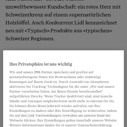
umweltbewusste Kundschaft: ein rotes Herz mit
Schweizerkreuz auf einem supernatürlichen
Holzlöffel. Auch Konkurrent Lidl kennzeichnet
neu mit «Typisch» Produkte aus «typischen»
Schweizer Regionen.
Regional – das klingt nach Äpfeln aus Grosis
Garten. Nach Rüebli vom Feld des Bauern am
Ihre Privatsphäre ist uns wichtig
Ende der Strasse. Was kann falsch daran sein,
Wir und unsere
293
-Partner speichern und greifen auf
personenbezogene Daten wie Browserdaten oder eindeutige
regionale Produkte zu kaufen, um etwas für die
Kennungen auf Ihrem Gerät zu. Durch Auswahl von Akzeptieren
Umwelt zu tun?
aktivieren Sie Tracking-Technologien für die unter „Wir und unsere
Partner verarbeiten Daten, um Ihnen Dienste bereitzustellen“
aufgeführten Zwecke. Wenn Tracker deaktiviert sind, sind manche
Inhalte und Anzeigen möglicherweise nicht mehr so relevant für Sie.
Sie können dieses Menü jederzeit wieder aufrufen, um Ihre
Partnerinhalte
Einstellungen zu ändern oder Ihre Einwilligung zu widerrufen, indem
Sie auf den Link Voreinstellungen verwalten am unteren Rand der
Webseite klicken. Ihre Einstellungen gelten innerhalb unseres Website.
Weitere Informationen finden Sie in unserer Datenschutzerklärung.