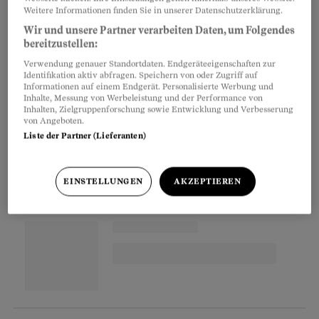
wird Ihnen das Geschäft auch keinen Alkohol
Weitere Informationen finden Sie in unserer Datenschutzerklärung.
verkaufen. «Es ist nicht unsere Absicht, Kunden
Wir und unsere Partner verarbeiten Daten, um Folgendes
bereitzustellen:
zu belästigen» sagt Coop-Mediensprecher
Verwendung genauer Standortdaten. Endgeräteeigenschaften zur
Ramon Gander auf Anfrage des Beobachters.
Identifikation aktiv abfragen. Speichern von oder Zugriff auf
«Da wir jedoch den
Jugendschutz
sehr ernst
Informationen auf einem Endgerät. Personalisierte Werbung und
Inhalte, Messung von Werbeleistung und der Performance von
nehmen, muss auch ab und zu jemand die ID
Inhalten, Zielgruppenforschung sowie Entwicklung und Verbesserung
von Angeboten.
vorweisen, der nicht erst kürzlich seinen 18.
Liste der Partner (Lieferanten)
Geburtstag gefeiert hat.»
EINSTELLUNGEN
AKZEPTIEREN
Partnerinhalte