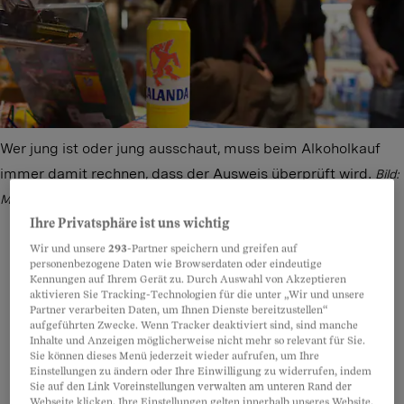
Wer jung ist oder jung ausschaut, muss beim Alkoholkauf
immer damit rechnen, dass der Ausweis überprüft wird.
Bild:
Martin Rütschi/Keystone
Ihre Privatsphäre ist uns wichtig
Wir und unsere
293
-Partner speichern und greifen auf
personenbezogene Daten wie Browserdaten oder eindeutige
Kennungen auf Ihrem Gerät zu. Durch Auswahl von Akzeptieren
Teilen
Anhören
Merken
Kommentare
aktivieren Sie Tracking-Technologien für die unter „Wir und unsere
Partner verarbeiten Daten, um Ihnen Dienste bereitzustellen“
aufgeführten Zwecke. Wenn Tracker deaktiviert sind, sind manche
Rechtlich ist die Lage klar: Der Detailhandel hat
Artikel teilen
Inhalte und Anzeigen möglicherweise nicht mehr so relevant für Sie.
Sie können dieses Menü jederzeit wieder aufrufen, um Ihre
keine Verkaufspflicht. Wenn Sie sich also an der
Einstellungen zu ändern oder Ihre Einwilligung zu widerrufen, indem
Sie auf den Link Voreinstellungen verwalten am unteren Rand der
Kasse weigern, Ihren Ausweis zu zeigen, dann
Webseite klicken. Ihre Einstellungen gelten innerhalb unseres Website.