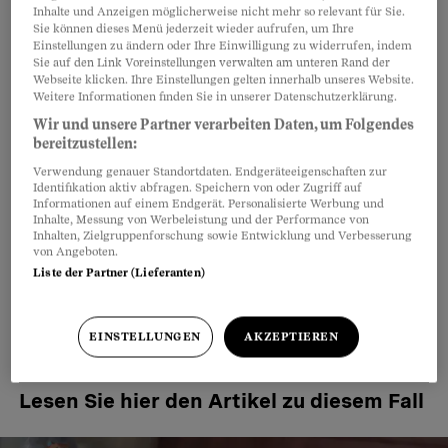
Inhalte und Anzeigen möglicherweise nicht mehr so relevant für Sie.
«Plötzlich fünf Kinder – die Geschichte einer
Sie können dieses Menü jederzeit wieder aufrufen, um Ihre
Überforderung» ist die neuste Folge unserer
Einstellungen zu ändern oder Ihre Einwilligung zu widerrufen, indem
Sie auf den Link Voreinstellungen verwalten am unteren Rand der
Podcast-Reihe «Der Fall». Moderator Eric Facon
Webseite klicken. Ihre Einstellungen gelten innerhalb unseres Website.
Weitere Informationen finden Sie in unserer Datenschutzerklärung.
spricht mit Autorin Charlotte Theile und
Wir und unsere Partner verarbeiten Daten, um Folgendes
Rechtsexpertin Norina Meyer über die
bereitzustellen:
Hintergründe.
Verwendung genauer Standortdaten. Endgeräteeigenschaften zur
Identifikation aktiv abfragen. Speichern von oder Zugriff auf
Informationen auf einem Endgerät. Personalisierte Werbung und
Jetzt folgen, um per E-Mail über neue
Inhalte, Messung von Werbeleistung und der Performance von
Inhalten, Zielgruppenforschung sowie Entwicklung und Verbesserung
Podcast-Folgen informiert zu werden
von Angeboten.
Liste der Partner (Lieferanten)
#Podcast 
Folgen
«Der Fall»
EINSTELLUNGEN
AKZEPTIEREN
Lesen Sie hier den Artikel zu diesem Fall