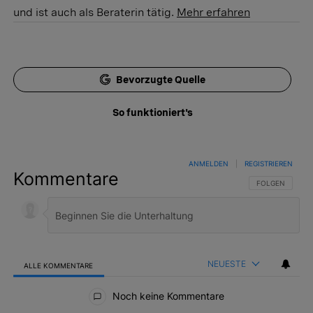
und ist auch als Beraterin tätig.
Mehr erfahren
Bevorzugte Quelle
So funktioniert's
ANMELDEN
|
REGISTRIEREN
Kommentare
FOLGE DIESER 
FOLGEN
NEUESTE
ALLE KOMMENTARE
Alle Kommentare
Noch keine Kommentare