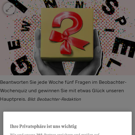
Beantworten Sie jede Woche fünf Fragen im Beobachter-
Wochenquiz und gewinnen Sie mit etwas Glück unseren
Hauptpreis.
Bild: Beobachter-Redaktion
Ihre Privatsphäre ist uns wichtig
Teilen
Anhören
Merken
Kommentare
Wir und unsere
293
-Partner speichern und greifen auf