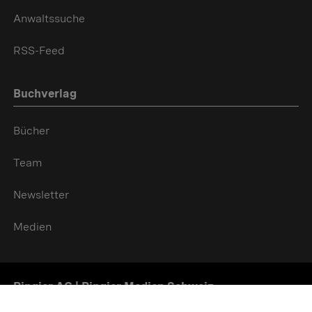
Anwaltssuche
RSS-Feed
Buchverlag
Bücher
Team
Newsletter
Medien
Ringier AG | Ringier Medien Schweiz
16
weitere Publikationen Anzeigen