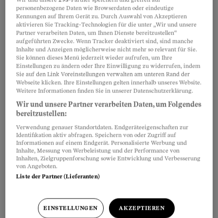
personenbezogene Daten wie Browserdaten oder eindeutige
Haben Sie diese Woche aufmerksam
Kennungen auf Ihrem Gerät zu. Durch Auswahl von Akzeptieren
Artikel teilen
aktivieren Sie Tracking-Technologien für die unter „Wir und unsere
mitgelesen? Unsere junge Leserin Leonie und
Partner verarbeiten Daten, um Ihnen Dienste bereitzustellen“
aufgeführten Zwecke. Wenn Tracker deaktiviert sind, sind manche
unser junger Leser Jim haben am Zukunftstag
Inhalte und Anzeigen möglicherweise nicht mehr so relevant für Sie.
für Sie das Wochenquiz erstellt und möchten Sie
Sie können dieses Menü jederzeit wieder aufrufen, um Ihre
Einstellungen zu ändern oder Ihre Einwilligung zu widerrufen, indem
nun auf die Probe stellen. Beantworten Sie fünf
Sie auf den Link Voreinstellungen verwalten am unteren Rand der
Webseite klicken. Ihre Einstellungen gelten innerhalb unseres Website.
Fragen und sichern Sie sich – neben spannenden
Weitere Informationen finden Sie in unserer Datenschutzerklärung.
Einblicken in die Themen der Woche – die
Wir und unsere Partner verarbeiten Daten, um Folgendes
Chance auf unseren aktuellen Wochenpreis:
bereitzustellen:
einen Gutschein von Sprüngli im Wert von
Verwendung genauer Standortdaten. Endgeräteeigenschaften zur
Identifikation aktiv abfragen. Speichern von oder Zugriff auf
50 Franken.
Mitmachen lohnt sich!
Informationen auf einem Endgerät. Personalisierte Werbung und
Inhalte, Messung von Werbeleistung und der Performance von
Inhalten, Zielgruppenforschung sowie Entwicklung und Verbesserung
von Angeboten.
Partnerinhalte
Liste der Partner (Lieferanten)
EINSTELLUNGEN
AKZEPTIEREN