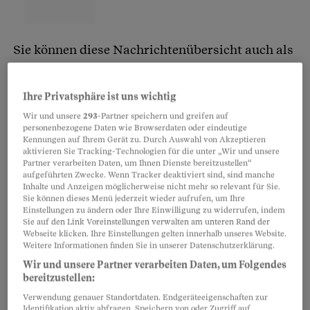
Sie können diese Nachrichtenübersicht auch als
E-Mail abonnieren. Damit haben Sie «Das war
richtig wichtig» immer pünktlich im Postfach.
Ihre Privatsphäre ist uns wichtig
Wir und unsere
293
-Partner speichern und greifen auf
Melden Sie sich doch gleich an:
personenbezogene Daten wie Browserdaten oder eindeutige
Kennungen auf Ihrem Gerät zu. Durch Auswahl von Akzeptieren
aktivieren Sie Tracking-Technologien für die unter „Wir und unsere
Partner verarbeiten Daten, um Ihnen Dienste bereitzustellen“
aufgeführten Zwecke. Wenn Tracker deaktiviert sind, sind manche
Schuldenschnitt: Der Bundesrat will eine
Inhalte und Anzeigen möglicherweise nicht mehr so relevant für Sie.
Sie können dieses Menü jederzeit wieder aufrufen, um Ihre
zweite Chance für Hochverschuldete
Einstellungen zu ändern oder Ihre Einwilligung zu widerrufen, indem
Sie auf den Link Voreinstellungen verwalten am unteren Rand der
Darum gehts:
Hoch verschuldete Menschen
Webseite klicken. Ihre Einstellungen gelten innerhalb unseres Website.
Weitere Informationen finden Sie in unserer Datenschutzerklärung.
sollen nicht mehr länger bis zum Tod daran
Wir und unsere Partner verarbeiten Daten, um Folgendes
gebunden sein.
Am Mittwoch hat der Bundesrat
bereitzustellen:
angekündigt
, dass er dafür das Gesetz ändern –
Verwendung genauer Standortdaten. Endgeräteeigenschaften zur
Identifikation aktiv abfragen. Speichern von oder Zugriff auf