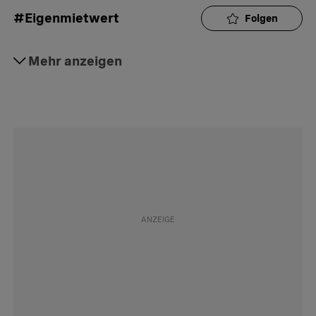
#Eigenmietwert
Folgen
#Richtigwichtig
Mehr anzeigen
Folgen
#Hintergrund
Folgen
#Daily
Folgen
#Aktuell
Folgen
#Sozialamt
Folgen
#Strafrecht
Folgen
#Verkehr
Folgen