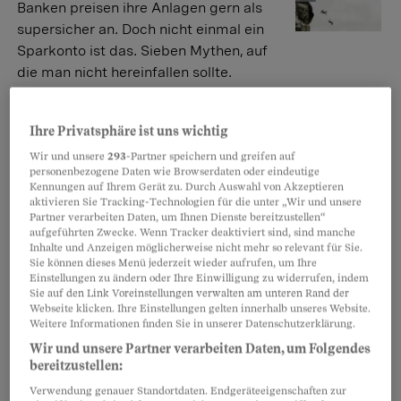
Banken preisen ihre Anlagen gern als
supersicher an. Doch nicht einmal ein
Sparkonto ist das. Sieben Mythen, auf
die man nicht hereinfallen sollte.
Pascal Roth
Ihre Privatsphäre ist uns wichtig
Wir und unsere
293
-Partner speichern und greifen auf
Hypotheken
personenbezogene Daten wie Browserdaten oder eindeutige
Banken wollen Geld nicht
Kennungen auf Ihrem Gerät zu. Durch Auswahl von Akzeptieren
aktivieren Sie Tracking-Technologien für die unter „Wir und unsere
Wohneigentümer leben heute
Partner verarbeiten Daten, um Ihnen Dienste bereitzustellen“
aufgeführten Zwecke. Wenn Tracker deaktiviert sind, sind manche
angenehm – dank tiefen Zinsen. Doch
Inhalte und Anzeigen möglicherweise nicht mehr so relevant für Sie.
die können steigen. Wieso nicht einen
Sie können dieses Menü jederzeit wieder aufrufen, um Ihre
Teil früher zurückzahlen? Nein, danke, sagen die
Einstellungen zu ändern oder Ihre Einwilligung zu widerrufen, indem
Sie auf den Link Voreinstellungen verwalten am unteren Rand der
Banken.
Webseite klicken. Ihre Einstellungen gelten innerhalb unseres Website.
Weitere Informationen finden Sie in unserer Datenschutzerklärung.
Jürg Zulliger
Wir und unsere Partner verarbeiten Daten, um Folgendes
bereitzustellen:
Hauseigentümer
Verwendung genauer Standortdaten. Endgeräteeigenschaften zur