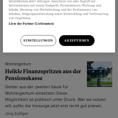
Identifikation aktiv abfragen. Speichern von oder Zugriff auf
Millionär, aber knapp bei
Informationen auf einem Endgerät. Personalisierte Werbung und
Kasse
Inhalte, Messung von Werbeleistung und der Performance von
Inhalten, Zielgruppenforschung sowie Entwicklung und Verbesserung
von Angeboten.
Pensionierte Hausbesitzer haben oft
Liste der Partner (Lieferanten)
ein Problem: Die Liegenschaft macht
sie zwar vermögend, aber zum Leben ist zu wenig Geld
da. Wie lässt sich das vermeiden?
EINSTELLUNGEN
AKZEPTIEREN
Jürg Zulliger
Wohneigentum
Heikle Finanzspritzen aus der
Pensionskasse
Gelder aus der zweiten Säule für
Wohneigentum einsetzen: Diese
Möglichkeit ist politisch unter Druck. Wer sie nutzen
will, sollte die Vorsorge jetzt erst recht gut planen.
Jürg Zulliger