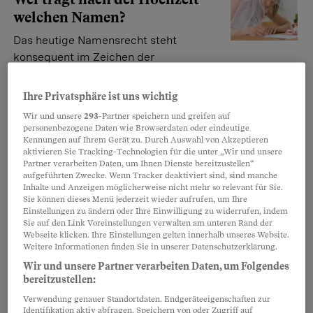
welchen Namen?
Das heutige Namensrecht steht
konsequent im Zeichen der
Gleichbehandlung beider Eheleute. Wer trägt also
welchen Namen? Und wie heisst das Kind?
Ihre Privatsphäre ist uns wichtig
Alexandra Gavriilidis
Wir und unsere
293
-Partner speichern und greifen auf
personenbezogene Daten wie Browserdaten oder eindeutige
Kennungen auf Ihrem Gerät zu. Durch Auswahl von Akzeptieren
aktivieren Sie Tracking-Technologien für die unter „Wir und unsere
Ehe-Abc
Partner verarbeiten Daten, um Ihnen Dienste bereitzustellen“
Von Antrag bis Zerrüttung
aufgeführten Zwecke. Wenn Tracker deaktiviert sind, sind manche
Inhalte und Anzeigen möglicherweise nicht mehr so relevant für Sie.
Sie können dieses Menü jederzeit wieder aufrufen, um Ihre
Heiraten liegt in der Luft: Mit unserem
Einstellungen zu ändern oder Ihre Einwilligung zu widerrufen, indem
Ehe-Abc sind Verliebte bestens
Sie auf den Link Voreinstellungen verwalten am unteren Rand der
gerüstet.
Webseite klicken. Ihre Einstellungen gelten innerhalb unseres Website.
Weitere Informationen finden Sie in unserer Datenschutzerklärung.
Karin von Flüe
Wir und unsere Partner verarbeiten Daten, um Folgendes
bereitzustellen:
Verwendung genauer Standortdaten. Endgeräteeigenschaften zur
Ehe für alle
Identifikation aktiv abfragen. Speichern von oder Zugriff auf