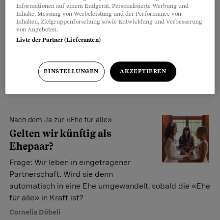
Was gilt für
Informationen auf einem Endgerät. Personalisierte Werbung und
Inhalte, Messung von Werbeleistung und der Performance von
gleichgeschlechtliche Paare?
Inhalten, Zielgruppenforschung sowie Entwicklung und Verbesserung
von Angeboten.
Seit Juli können auch schwule und
Liste der Partner (Lieferanten)
lesbische Liebespaare heiraten – und
sind damit heterosexuellen Paaren gleichgestellt. Was
das im Einzelnen heisst.
EINSTELLUNGEN
AKZEPTIEREN
Katharina Siegrist
Nach dem Ja zur «Ehe für alle»
Gelten wir künftig als
Ehepaar?
Frage: Wir leben in eingetragener
Partnerschaft. Wird sie denn
automatisch in eine Ehe umgewandelt, sobald die «Ehe
für alle» in Kraft ist?
Cornelia Döbeli