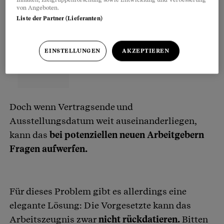
von Angeboten.
Liste der Partner (Lieferanten)
EINSTELLUNGEN
AKZEPTIEREN
Doch wenn Vertragsende und
Ausstellungsdatum weit auseinanderliegen,
kann das
bei potenziellen neuen Arbeitgebern
Fragen aufwerfen.
Für dieses Problem gibt es allerdings eine
elegante Lösung: Die Vorgesetzte kann das
Arbeitszeugnis zwar
nicht rückdatieren.
Bitten