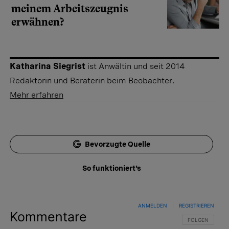
meinem Arbeits­zeugnis
erwähnen?
Katharina Siegrist
ist Anwältin und seit 2014
Redaktorin und Beraterin beim Beobachter.
Mehr erfahren
Bevorzugte Quelle
So funktioniert's
ANMELDEN
|
REGISTRIEREN
Kommentare
FOLGE DIESER 
FOLGEN