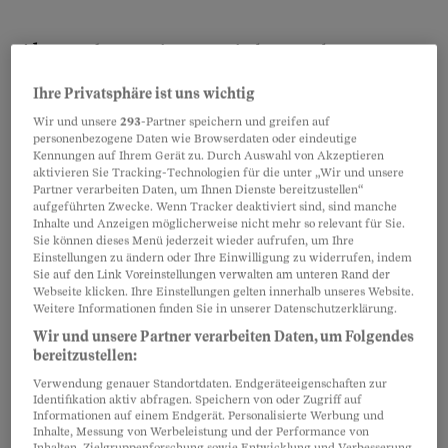
Aber:
Es kommt immer wieder vor, dass
Angestellte
am Ende des Vertragsverhältnisses
Ihre Privatsphäre ist uns wichtig
noch
kein Zeugnis bekommen.
Das kann
Wir und unsere
293
-Partner speichern und greifen auf
mühsam werden. Etwa, wenn
sie sich bewerben
personenbezogene Daten wie Browserdaten oder eindeutige
Kennungen auf Ihrem Gerät zu. Durch Auswahl von Akzeptieren
wollen
.
aktivieren Sie Tracking-Technologien für die unter „Wir und unsere
Partner verarbeiten Daten, um Ihnen Dienste bereitzustellen“
aufgeführten Zwecke. Wenn Tracker deaktiviert sind, sind manche
Ein häufiger Grund für die Verspätung ist, dass
Inhalte und Anzeigen möglicherweise nicht mehr so relevant für Sie.
Sie können dieses Menü jederzeit wieder aufrufen, um Ihre
sich die Parteien nicht
über Formulierungen
Einstellungen zu ändern oder Ihre Einwilligung zu widerrufen, indem
Sie auf den Link Voreinstellungen verwalten am unteren Rand der
einigen
können.
Webseite klicken. Ihre Einstellungen gelten innerhalb unseres Website.
Weitere Informationen finden Sie in unserer Datenschutzerklärung.
Wir und unsere Partner verarbeiten Daten, um Folgendes
Partnerinhalte
bereitzustellen:
Verwendung genauer Standortdaten. Endgeräteeigenschaften zur
Identifikation aktiv abfragen. Speichern von oder Zugriff auf
Informationen auf einem Endgerät. Personalisierte Werbung und
Inhalte, Messung von Werbeleistung und der Performance von
Inhalten, Zielgruppenforschung sowie Entwicklung und Verbesserung