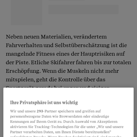
Neben neuen Materialien, verändertem
Fahrverhalten und Selbstüberschätzung ist die
mangelnde Fitness eines der Hauptrisiken auf
der Piste. Etliche Skifahrer fahren bis zur totalen
Erschöpfung. Wenn die Muskeln nicht mehr
mitspielen, geht die Kontrolle über das
Sportgerät gerade bei engen und eisigen
Talabfahrten rasch verloren.
Ihre Privatsphäre ist uns wichtig
Wir und unsere
293
-Partner speichern und greifen auf
Weitere Risikofaktoren sind
:
personenbezogene Daten wie Browserdaten oder eindeutige
Kennungen auf Ihrem Gerät zu. Durch Auswahl von Akzeptieren
aktivieren Sie Tracking-Technologien für die unter „Wir und unsere
Partner verarbeiten Daten, um Ihnen Dienste bereitzustellen“
sich unaufgewärmt in riskante Hänge