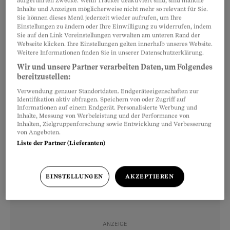
aufgeführten Zwecke. Wenn Tracker deaktiviert sind, sind manche
stürzen;
Inhalte und Anzeigen möglicherweise nicht mehr so relevant für Sie.
Sie können dieses Menü jederzeit wieder aufrufen, um Ihre
Einstellungen zu ändern oder Ihre Einwilligung zu widerrufen, indem
unzweckmässige Kleidung;
Sie auf den Link Voreinstellungen verwalten am unteren Rand der
Webseite klicken. Ihre Einstellungen gelten innerhalb unseres Website.
falsches oder schlecht gewartetes Material;
Weitere Informationen finden Sie in unserer Datenschutzerklärung.
Wir und unsere Partner verarbeiten Daten, um Folgendes
übermässiger Alkoholkonsum
. Allerdings
bereitzustellen:
hat laut einer US-Studie weniger das Bechern
Verwendung genauer Standortdaten. Endgeräteeigenschaften zur
Identifikation aktiv abfragen. Speichern von oder Zugriff auf
in der Pistenbeiz, sondern der Kater nach der
Informationen auf einem Endgerät. Personalisierte Werbung und
Inhalte, Messung von Werbeleistung und der Performance von
Après-Ski-Party am nächsten Tag Unfälle
Inhalten, Zielgruppenforschung sowie Entwicklung und Verbesserung
zur Folge.
von Angeboten.
Liste der Partner (Lieferanten)
EINSTELLUNGEN
AKZEPTIEREN