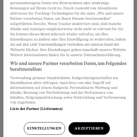
Ihr Sohn ist
volljährig
. Sie sind daher nicht mehr
Artikel teilen
personenbezogene Daten wie Browserdaten oder eindeutige
Kennungen auf Ihrem Gerät zu. Durch Auswahl von Akzeptieren
verpflichtet, ihn bei sich zu beherbergen. Ist er
aktivieren Sie Tracking-Technologien für die unter „Wir und unsere
noch in Ausbildung, kann er von den Eltern aber
Partner verarbeiten Daten, um Ihnen Dienste bereitzustellen“
aufgeführten Zwecke. Wenn Tracker deaktiviert sind, sind manche
Unterhaltszahlungen
verlangen, bis er seinen
Inhalte und Anzeigen möglicherweise nicht mehr so relevant für Sie.
Sie können dieses Menü jederzeit wieder aufrufen, um Ihre
Abschluss
gemacht hat. Maximal kann er von
Einstellungen zu ändern oder Ihre Einwilligung zu widerrufen, indem
Ihnen jedoch nur die Differenz zwischen seinen
Sie auf den Link Voreinstellungen verwalten am unteren Rand der
Webseite klicken. Ihre Einstellungen gelten innerhalb unseres Website.
notwendigsten Auslagen und seinem
Weitere Informationen finden Sie in unserer Datenschutzerklärung.
Einkommen fordern. Muss er künftig auswärts
Wir und unsere Partner verarbeiten Daten, um Folgendes
bereitzustellen:
wohnen, müsste er sich zum Beispiel mit den
Verwendung genauer Standortdaten. Endgeräteeigenschaften zur
Kosten für ein Zimmer in Untermiete oder in
Identifikation aktiv abfragen. Speichern von oder Zugriff auf
einer Wohngemeinschaft begnügen.
Informationen auf einem Endgerät. Personalisierte Werbung und
Inhalte, Messung von Werbeleistung und der Performance von
Inhalten, Zielgruppenforschung sowie Entwicklung und Verbesserung
von Angeboten.
Hat Ihr Sohn die
Ausbildung
abgeschlossen
Liste der Partner (Lieferanten)
oder abgebrochen, hat er keine
Unterhaltszahlungen mehr zugut. Sollte er mit
EINSTELLUNGEN
AKZEPTIEREN
seinem Einkommen nicht auskommen und