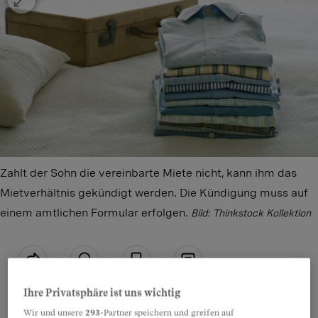
Zahlt der Sohn die vereinbarte Miete nicht, kann ihm das
Mietverhältnis gekündigt werden. Die Kündigung muss auf
einem amtlichen Formular erfolgen.
Bild: Thinkstock Kollektion
Teilen
Anhören
Merken
Kommentare
Ihre Privatsphäre ist uns wichtig
Wir und unsere
293
-Partner speichern und greifen auf