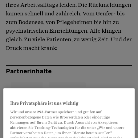
ihres Arbeitsalltags leiden. Die Rückmeldungen
kamen schnell und zahlreich. Vom Genfer- bis
zum Bodensee, von Pflegeheimen bis hin zu
psychiatrischen Einrichtungen. Alle klingen
gleich. Zu viele Patienten, zu wenig Zeit. Und der
Druck macht krank:
Partnerinhalte
Ihre Privatsphäre ist uns wichtig
Wir und unsere
293
-Partner speichern und greifen auf
personenbezogene Daten wie Browserdaten oder eindeutige
Kennungen auf Ihrem Gerät zu. Durch Auswahl von Akzeptieren
aktivieren Sie Tracking-Technologien für die unter „Wir und unsere
Partner verarbeiten Daten, um Ihnen Dienste bereitzustellen“