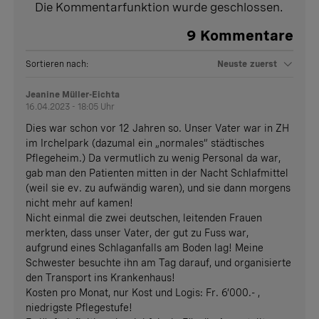
Die Kommentarfunktion wurde geschlossen.
9
Kommentare
Sortieren nach:
Neuste zuerst
Jeanine Müller-Eichta
16.04.2023 - 18:05 Uhr
Dies war schon vor 12 Jahren so. Unser Vater war in ZH
im Irchelpark (dazumal ein „normales“ städtisches
Pflegeheim.) Da vermutlich zu wenig Personal da war,
gab man den Patienten mitten in der Nacht Schlafmittel
(weil sie ev. zu aufwändig waren), und sie dann morgens
nicht mehr auf kamen!
Nicht einmal die zwei deutschen, leitenden Frauen
merkten, dass unser Vater, der gut zu Fuss war,
aufgrund eines Schlaganfalls am Boden lag! Meine
Schwester besuchte ihn am Tag darauf, und organisierte
den Transport ins Krankenhaus!
Kosten pro Monat, nur Kost und Logis: Fr. 6‘000.- ,
niedrigste Pflegestufe!