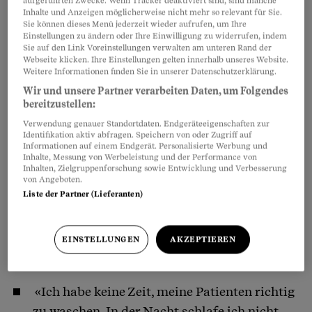
aufgeführten Zwecke. Wenn Tracker deaktiviert sind, sind manche
Inhalte und Anzeigen möglicherweise nicht mehr so relevant für Sie.
Sie können dieses Menü jederzeit wieder aufrufen, um Ihre
Einstellungen zu ändern oder Ihre Einwilligung zu widerrufen, indem
Sie auf den Link Voreinstellungen verwalten am unteren Rand der
Webseite klicken. Ihre Einstellungen gelten innerhalb unseres Website.
«Ich mache nur noch Handgriffe, das ist
Weitere Informationen finden Sie in unserer Datenschutzerklärung.
keine Pflege. Am Abend falle ich ausgelaugt
Wir und unsere Partner verarbeiten Daten, um Folgendes
ins Bett.»
bereitzustellen:
Verwendung genauer Standortdaten. Endgeräteeigenschaften zur
«Es gibt Dinge in unserem Alltag, die lassen
Identifikation aktiv abfragen. Speichern von oder Zugriff auf
Informationen auf einem Endgerät. Personalisierte Werbung und
einen nicht mehr los. Ich bin ins Loch
Inhalte, Messung von Werbeleistung und der Performance von
Inhalten, Zielgruppenforschung sowie Entwicklung und Verbesserung
gefallen und war zwei Monate lang
von Angeboten.
krankgeschrieben. Eine Depression.»
Liste der Partner (Lieferanten)
«Ich fiel wegen Angstzuständen aus. Angst
vor Fehlern und Angst vor einer Pflege, die
EINSTELLUNGEN
AKZEPTIEREN
gefährlich ist.»
«Ich habe keine Zeit, meine Patienten richtig
zu waschen. In der Nacht schlafe ich nicht