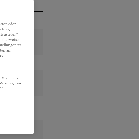
aten oder
acking-
tzustellen“
licherweise
stellungen zu
lten am
re
. Speichern
, Messung von
und