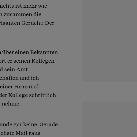
ichts ist mehr wie
ihm zusammen die
risanten Gerücht: Der
 über einen Bekannten
ert er seinen Kollegen
d sein Amt
chaften und ich
keiner Form und
der Kollege schriftlich
g nehme.
runde gar keine. Gerade
ächste Mail raus –