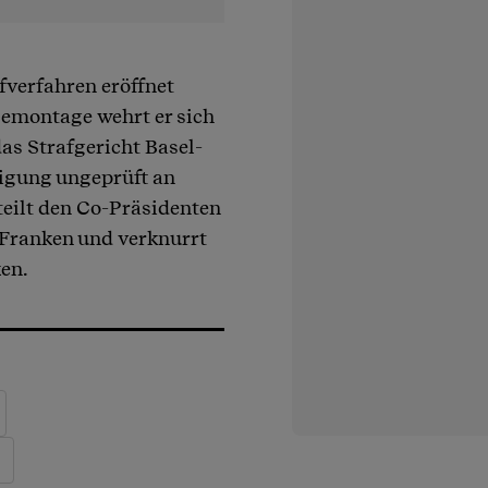
fverfahren eröffnet
 Demontage wehrt er sich
das Strafgericht Basel-
tigung ungeprüft an
teilt den Co-Präsidenten
 Franken und verknurrt
en.