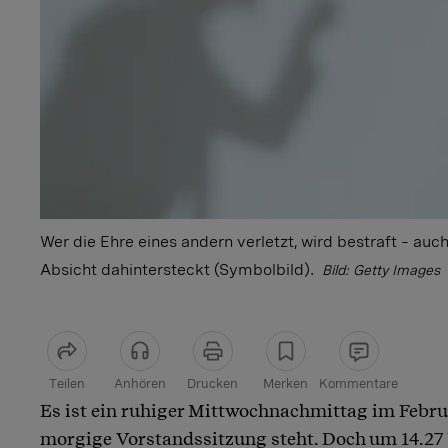
Wer die Ehre eines andern verletzt, wird bestraft – auc
Absicht dahintersteckt (Symbolbild).
Bild: Getty Images
Teilen
Anhören
Drucken
Merken
Kommentare
Es ist ein ruhiger Mittwochnachmittag im Februa
Artikel teilen
morgige Vorstandssitzung steht. Doch um 14.27 