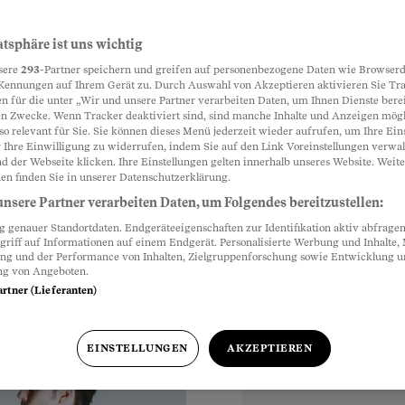
f zerstört
atsphäre ist uns wichtig
Partnerinhalte
sere
293
-Partner speichern und greifen auf personenbezogene Daten wie Browserd
ken – und wurde vom
Kennungen auf Ihrem Gerät zu. Durch Auswahl von Akzeptieren aktivieren Sie Tr
n für die unter „Wir und unsere Partner verarbeiten Daten, um Ihnen Dienste berei
erleiten einer
n Zwecke. Wenn Tracker deaktiviert sind, sind manche Inhalte und Anzeigen mög
chaftspräsidenten
so relevant für Sie. Sie können dieses Menü jederzeit wieder aufrufen, um Ihre Ein
 Ihre Einwilligung zu widerrufen, indem Sie auf den Link Voreinstellungen verwa
d der Webseite klicken. Ihre Einstellungen gelten innerhalb unseres Website. Weite
en finden Sie in unserer Datenschutzerklärung.
nsere Partner verarbeiten Daten, um Folgendes bereitzustellen:
genauer Standortdaten. Endgeräteeigenschaften zur Identifikation aktiv abfragen
griff auf Informationen auf einem Endgerät. Personalisierte Werbung und Inhalte
ung und der Performance von Inhalten, Zielgruppenforschung sowie Entwicklung 
ng von Angeboten.
artner (Lieferanten)
EINSTELLUNGEN
AKZEPTIEREN